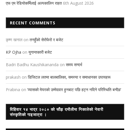
एफ एम रेडियोकर्मिलाई अल्पकालिन राहत
6th August 2026
RECENT COMMENTS
कृष्ण खनाल
on
तनहुँको सेरोफेरो र बजेट
KP Ojha
on
युगान्तकारी बजेट
Badri Badhu Kaushikananda
on
समय सन्दर्भ
prakash
on
डिजिटल लतमा बालबालिका, समस्या र समाधानका उपायहरू
Prabina
on
‘व्यासको मेयरको उम्मेदवार हुनबाट पछि हट्न नदिने परिस्थिति बन्दैछ’
विहिवार १४ भाद्र २०८० को साँझ दमौलीमा निकालेको नेवारी
संस्कृतिको गाइजात्रा ।