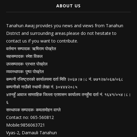
ABOUT US
Tanahun Awaj provides you news and views from Tanahun
District and surrounding areas.please do not hesitate to
contact us if you want to contribute.
वर्तमान सम्पादक: ऋषिराम पोख्रेल
सहसम्पादकः रमेश विकल
उपसम्पादकः प्रभात पोख्रेल
व्यवस्थापकः पुष्पा पोख्रेल
कम्पनी रजिष्ट्रारको कार्यालयमा दर्ता मिति २०६७।७।८ नं. ७७१२७/०६७/०६८
कम्पनीको नाउँको स्थायी लेखा नं. ३०४४४२०८५
४तनहुँ आवाज साप्ताहिक जिल्ला प्रशासन कार्यालय तनहुँमा दर्ता नं. १६४१/०५४।८।
६
सस्थापक सम्पादकः कमलामोहन वाग्ले
Contact no: 065-560812
Mobile:9856063721
Vyas-2, Damauli Tanahun