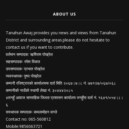
ABOUT US
Tanahun Awaj provides you news and views from Tanahun
District and surrounding areas.please do not hesitate to
contact us if you want to contribute.
वर्तमान सम्पादक: ऋषिराम पोख्रेल
सहसम्पादकः रमेश विकल
उपसम्पादकः प्रभात पोख्रेल
व्यवस्थापकः पुष्पा पोख्रेल
कम्पनी रजिष्ट्रारको कार्यालयमा दर्ता मिति २०६७।७।८ नं. ७७१२७/०६७/०६८
कम्पनीको नाउँको स्थायी लेखा नं. ३०४४४२०८५
४तनहुँ आवाज साप्ताहिक जिल्ला प्रशासन कार्यालय तनहुँमा दर्ता नं. १६४१/०५४।८।
६
सस्थापक सम्पादकः कमलामोहन वाग्ले
Contact no: 065-560812
Mobile:9856063721