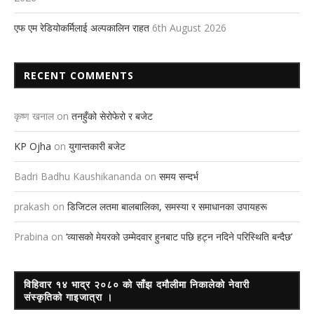
एफ एम रेडियोकर्मिलाई अल्पकालिन राहत
6th August 2026
RECENT COMMENTS
कृष्ण खनाल
on
तनहुँको सेरोफेरो र बजेट
KP Ojha
on
युगान्तकारी बजेट
Badri Badhu Kaushikananda
on
समय सन्दर्भ
prakash
on
डिजिटल लतमा बालबालिका, समस्या र समाधानका उपायहरू
Prabina
on
‘व्यासको मेयरको उम्मेदवार हुनबाट पछि हट्न नदिने परिस्थिति बन्दैछ’
विहिवार १४ भाद्र २०८० को साँझ दमौलीमा निकालेको नेवारी
संस्कृतिको गाइजात्रा ।