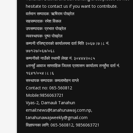
hesitate to contact us if you want to contribute.
वर्तमान सम्पादक: ऋषिराम पोख्रेल
सहसम्पादकः रमेश विकल
उपसम्पादकः प्रभात पोख्रेल
व्यवस्थापकः पुष्पा पोख्रेल
कम्पनी रजिष्ट्रारको कार्यालयमा दर्ता मिति २०६७।७।८ नं.
७७१२७/०६७/०६८
कम्पनीको नाउँको स्थायी लेखा नं. ३०४४४२०८५
४तनहुँ आवाज साप्ताहिक जिल्ला प्रशासन कार्यालय तनहुँमा दर्ता नं.
१६४१/०५४।८।६
सस्थापक सम्पादकः कमलामोहन वाग्ले
Contact no: 065-560812
Mobile:9856063721
Vyas-2, Damauli Tanahun
email:
news@tanahunawaj.com.np
,
tanahunawajweekly@gmail.com
विज्ञापनका लागि: 065-560812, 9856063721