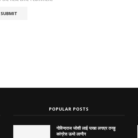
POPULAR POSTS
गोविन्दराज जोशी लाई पाखा लगाएर तनहु
कांग्रेस ऊभो लाग्दैन