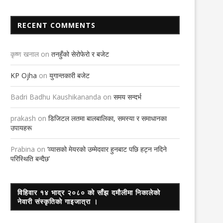
RECENT COMMENTS
कृष्ण खनाल
on
तनहुँको सेरोफेरो र बजेट
KP Ojha
on
युगान्तकारी बजेट
Badri Badhu Kaushikananda
on
समय सन्दर्भ
prakash
on
डिजिटल लतमा बालबालिका, समस्या र समाधानका
उपायहरू
Prabina
on
‘व्यासको मेयरको उम्मेदवार हुनबाट पछि हट्न नदिने
परिस्थिति बन्दैछ’
विहिवार १४ भाद्र २०८० को साँझ दमौलीमा निकालेको
नेवारी संस्कृतिको गाइजात्रा ।