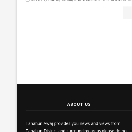
ABOUT US
Tanahun Awaj provides you news and views from
Tanahun District and surrounding areas.please do not