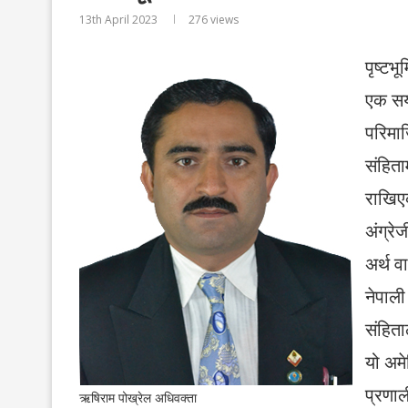
13th April 2023
276
views
पृष्टभू
एक सय 
परिमार
संहिता
राखिएक
अंग्रे
अर्थ व
नेपाली
संहिता
यो अमे
प्रणा
ऋषिराम पोख्रेल अधिवक्ता