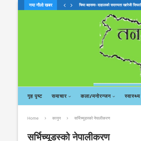
नया नौलो खबर
चिया बहसमाः दाहालको सदस्यता खारेजी सिफा
गृह पृष्ट
समाचार
कला/मनोरन्जन
स्वास्थ्य
Home
कानुन
सर्भिच्यूडस्को नेपालीकरण
सर्भिच्यूडस्को नेपालीकरण