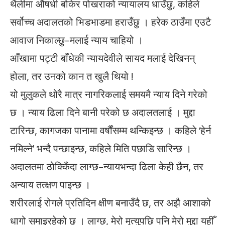
थैलीमा औषधी बोकेर पोखराको न्यायालय धाउँछु, कहिले
सर्वोच्च अदालतको भिडभाडमा हराउँछु । हरेक ठाउँमा एउटै
आवाज निकाल्छु–मलाई न्याय चाहियो ।
आँखामा पट्टी बाँधेकी न्यायदेवीले सायद मलाई देखिनन्
होला, तर उनको कान त खुलै थियो !
यो मुलुकले थोरै मात्र नागरिकलाई समयमै न्याय दिने गरेको
छ । न्याय ढिला दिने बानी परेको छ अदालतलाई । मुद्दा
टारिन्छ, कागजका पानामा वर्षौंसम्म थन्किइन्छ । कहिले ‘हेर्न
नमिल्ने’ भन्दै पन्छाइन्छ, कहिले मिति पछाडि सारिन्छ ।
अदालतमा ठोक्किँदा लाग्छ–न्यायभन्दा ढिला केही छैन, तर
अन्याय तत्क्षण पाइन्छ ।
शरीरलाई रोगले प्रतिदिन क्षीण बनाउँदै छ, तर अझै आशाको
धागो समाइरहेको छु । लाग्छ, मेरो मृत्युपछि पनि मेरो मुद्दा यहीँ