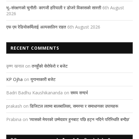
भू–संरक्षणको चुनौतीः कागजी हरियाली र डोजरे विकासको सास्ती
6th August
2026
एफ एम रेडियोकर्मिलाई अल्पकालिन राहत
6th August 2026
RECENT COMMENTS
कृष्ण खनाल
on
तनहुँको सेरोफेरो र बजेट
KP Ojha
on
युगान्तकारी बजेट
Badri Badhu Kaushikananda
on
समय सन्दर्भ
prakash
on
डिजिटल लतमा बालबालिका, समस्या र समाधानका उपायहरू
Prabina
on
‘व्यासको मेयरको उम्मेदवार हुनबाट पछि हट्न नदिने परिस्थिति बन्दैछ’