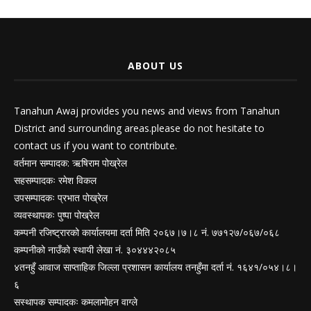
ABOUT US
Tanahun Awaj provides you news and views from Tanahun
District and surrounding areas.please do not hesitate to
contact us if you want to contribute.
वर्तमान सम्पादक: ऋषिराम पोख्रेल
सहसम्पादकः रमेश विकल
उपसम्पादकः प्रभात पोख्रेल
व्यवस्थापकः पुष्पा पोख्रेल
कम्पनी रजिष्ट्रारको कार्यालयमा दर्ता मिति २०६७।७।८ नं. ७७१२७/०६७/०६८
कम्पनीको नाउँको स्थायी लेखा नं. ३०४४४२०८५
४तनहुँ आवाज साप्ताहिक जिल्ला प्रशासन कार्यालय तनहुँमा दर्ता नं. १६४१/०५४।८।
६
सस्थापक सम्पादकः कमलामोहन वाग्ले