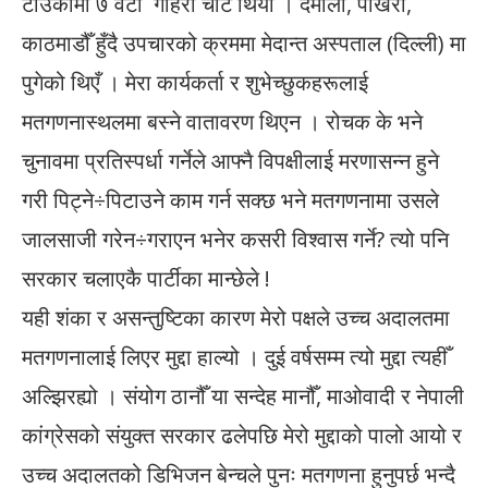
टाउकोमा ७ वटा गहिरो चोट थियो । दमौली, पोखरा,
काठमाडौँ हुँदै उपचारको क्रममा मेदान्त अस्पताल (दिल्ली) मा
पुगेको थिएँ । मेरा कार्यकर्ता र शुभेच्छुकहरूलाई
मतगणनास्थलमा बस्ने वातावरण थिएन । रोचक के भने
चुनावमा प्रतिस्पर्धा गर्नेले आफ्नै विपक्षीलाई मरणासन्न हुने
गरी पिट्ने÷पिटाउने काम गर्न सक्छ भने मतगणनामा उसले
जालसाजी गरेन÷गराएन भनेर कसरी विश्वास गर्ने? त्यो पनि
सरकार चलाएकै पार्टीका मान्छेले !
यही शंका र असन्तुष्टिका कारण मेरो पक्षले उच्च अदालतमा
मतगणनालाई लिएर मुद्दा हाल्यो । दुई वर्षसम्म त्यो मुद्दा त्यहीँ
अल्झिरह्यो । संयोग ठानौँ या सन्देह मानौँ, माओवादी र नेपाली
कांग्रेसको संयुक्त सरकार ढलेपछि मेरो मुद्दाको पालो आयो र
उच्च अदालतको डिभिजन बेन्चले पुनः मतगणना हुनुपर्छ भन्दै