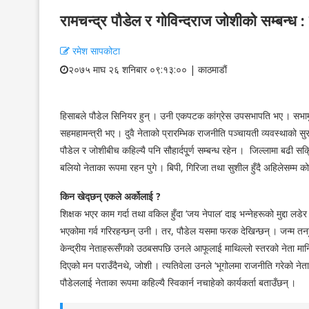
रामचन्द्र पौडेल र गोविन्दराज जोशीको सम्बन्ध : 
रमेश सापकोटा
२०७५ माघ २६ शनिबार ०९:१३:०० | काठमाडाैं
हिसाबले पौडेल सिनियर हुन् । उनी एकपटक कांग्रेस उपसभापति भए । सभामुख, 
सहमहामन्त्री भए । दुवै नेताको प्रारम्भिक राजनीति पञ्चायती व्यवस्थाको सुर
पौडेल र जोशीबीच कहिल्यै पनि सौहार्दपू्र्ण सम्बन्ध रहेन । जिल्लामा बढी सक
बलियो नेताका रूपमा रहन पुगे । बिपी, गिरिजा तथा सुशील हुँदै अहिलेसम्म क
किन खेद्छन् एकले अर्कोलाई ?
शिक्षक भएर काम गर्दा तथा वकिल हुँदा ‘जय नेपाल’ दाइ भन्नेहरूको मुद्दा लडे
भएकोमा गर्व गरिरहन्छन् उनी । तर, पौडेल यसमा फरक देखिन्छन् । जन्म तनहु
केन्द्रीय नेताहरूसँगको उठबसपछि उनले आफूलाई माथिल्लो स्तरको नेता मा
दिएको मन पराउँदैनथे, जोशी । त्यतिवेला उनले ‘भूगोलमा राजनीति गरेको नेता म 
पौडेललाई नेताका रूपमा कहिल्यै स्विकार्न नचाहेको कार्यकर्ता बताउँछन् ।