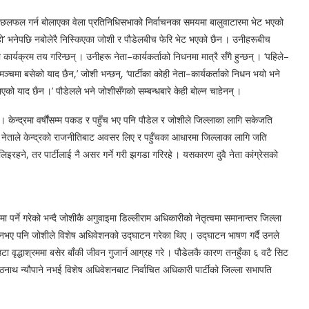
मा छलफल गर्न बोलाएका वेला प्रतिनिधिसभाको निर्वाचनका समयमा बालुवाटारमा भेट भएको
हो’ भनेपछि नबोलेरै निस्किएका जोशी र पौडेलबीच फेरि भेट भएको छैन । उनीहरूबीच
कार्यक्रम तय गरिन्छन् । उनीहरू नेता–कार्यकर्ताको निधनमा मात्रै सँगै हुन्छन् । ‘पहिले–
ै मञ्चमा बसेको याद छैन,’ जोशी भन्छन्, ‘पार्टीका कोही नेता–कार्यकर्ताको निधन भयो भने
एको याद छैन ।’ पौडेलले भने जोशीसँगको सम्बन्धबारे केही बोल्न चाहेनन् ।
। केन्द्रमा वर्षौंसम्म पकड र पहुँच भए पनि पौडेल र जोशीले जिल्लाका लागि सकेजति
ै नेताले केन्द्रको राजनीतिबाट अवसर लिए र पहुँचका आधारमा जिल्लाका लागि जति
अवसर लिइरहने, तर पार्टीलाई नै असर गर्ने गरी झगडा गरिरहे । यसकारण दुवै नेता कांग्रेसको
 पर्ने गरेको भन्दै जोशीकै अगुवाइमा डिल्लीराम अधिकारीको नेतृत्वमा समानान्तर जिल्ला
ी नभए पनि जोशीले विशेष अधिवेशनको उद्घाटन गरेका थिए । उद्घाटन भाषण गर्दै उनले
उटा वृद्धाश्रममा बसेर बाँकी जीवन गुजार्न आग्रह गरे । पौडेलकै कारण तनहुँका ६ वटै सिट
्ठनाथ न्यौपाने नभई विशेष अधिवेशनबाट निर्वाचित अधिकारी पार्टीको जिल्ला सभापति