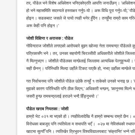
तर, पौडेल भने विशेष अधिवेशन भनिएकोप्रति आपत्ति जनाउँछन् । ‘अधिवेशन भए
हो भने महासमिति सदस्यले हस्ताक्षर गर्नुप-यो । अरू विधि पूरा गर्नुप-यो,’ प
होइन । सडकबाट जसले जे पायो त्यही भनेर हुँदैन । तनहुँमा राम्रो काम गरिरह
अरू केही पनि होइन ।’
जोशी विक्षिप्त र अराजक : पौडेल
गोविन्दराज जोशीले लगाएको आरोपबारे बुझ्न खोज्दा नेता रामचन्द्र पौडेलले कुनै
पत्रिकासँग भने । तर, उनका सहयोगी चिरञ्जीवी अधिकारीले जोशीले जिल्ला
नै मिल्नुभएन । जोशीले पौडेलका मान्छेलाई जिल्लामा अत्यधिक पेल्नुहुन्थ्यो
सही छैनन् । परिस्थिति मिल्दा उहाँले टिकट पाएकै हो, नभए उहाँका मान्छेले
गत निर्वाचनमा पनि जोशीले पौडेल उठेकै तनहुँ १ ताकेको उनको भनाइ छ । ‘त
मुद्दाको कारण परिस्थिति पनि ठीक थिएन,’ अधिकारी भन्छन्, ‘कानुनमा मिल्ने 
जसरी हुन्छ रामचन्द्रलाई हराउने भन्दै हिँड्नुभयो ।’
पौडेल खराब नियतका : जोशी
हाम्रो भेट ०२१ मा भएको हो । त्यहीवेलादेखि नै हाम्रो सम्बन्ध राम्रो छैन ।
विरोधका बाबजुद पनि त्यतिवेला म सभापति भएँ । ०२७ मा नेविसंघको स्थाप
खाटमा सुत्यौँ पनि । त्यतिखेर त्रिभुवन विश्वविद्यालयबाट ‘संक्रान्ति’ भन्ने 