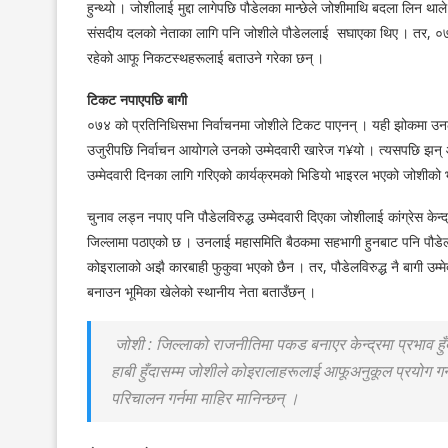
हुन्थ्यो । जोशीलाई मुद्दा लागेपछि पौडेलका मान्छेले जोशीमाथि बदला लिन 
संसदीय दलको नेताका लागि पनि जोशीले पौडेललाई सघाएका थिए । तर, ०७० मा 
रहेको आफू निकटस्थहरूलाई बताउने गरेका छन् ।
टिकट नपाएपछि बागी
०७४ को प्रतिनिधिसभा निर्वाचनमा जोशीले टिकट पाएनन् । यही झोकमा उनले पौडे
उजुरीपछि निर्वाचन आयोगले उनको उम्मेदवारी खारेज ग¥यो । त्यसपछि झन
उम्मेदवारी दिनका लागि गरिएको कार्यक्रमको भिडियो भाइरल भएको जोशीको
चुनाव लड्न नपाए पनि पौडेलविरुद्ध उम्मेदवारी दिएका जोशीलाई कांग्रेस केन
जिल्लामा पठाएको छ । उनलाई महासमिति बैठकमा सहभागी हुनबाट पनि पौडेल
कोइरालाको अझै कारबाही फुकुवा भएको छैन । तर, पौडेलविरुद्ध नै बागी उम्मेद
बनाउन भूमिका खेलेको स्थानीय नेता बताउँछन् ।
जोशी : जिल्लाको राजनीतिमा पकड बनाएर केन्द्रमा प्रभाव हुँ
हाबी हुँदासम्म जोशीले कोइरालाहरूलाई आफूअनुकूल प्रयोग गर
परिचालन गर्नमा माहिर मानिन्छन् ।