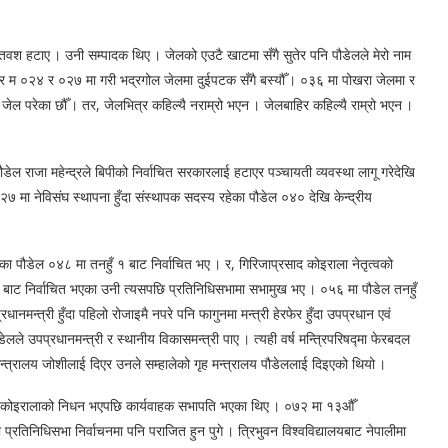
तवश हटाए । उनी सम्पादक थिए । जेलको एउटै खाटमा सँगै सुतेर पनि पौडेलले मेरो नाम
 र म ०२४ र ०२७ मा गरी भद्रगोल जेलमा दुईपटक सँगै बस्यौँ । ०३६ मा पोखरा जेलमा र
 जेल परेका छौँ । तर, जेलभित्र कहिल्यै नराम्रो भएन । जेलबाहिर कहिल्यै राम्रो भएन ।
ेल राजा महेन्द्रले बिपीको निर्वाचित सरकारलाई हटाएर पञ्चायती व्यवस्था लागू गरेदेखि
०२७ मा नेविसंघ स्थापना हुँदा संस्थापक सदस्य रहेका पौडेल ०४० देखि केन्द्रीय
 भएका पौडेल ०४८ मा तनहुँ १ बाट निर्वाचित भए । र, गिरिजाप्रसाद कोइराला नेतृत्वको
२ बाट निर्वाचित भएका उनी त्यसपछि प्रतिनिधिसभामा सभामुख भए । ०५६ मा पौडेल तनहुँ
धानमन्त्री हुँदा पहिलो रोजाइमै नपरे पनि फागुनमा मन्त्री हेरफेर हुँदा उपप्रधान एवं
डेलले उपप्रधानमन्त्री र स्थानीय विकासमन्त्री पाए । त्यही वर्ष मन्त्रिपरिषद्मा फेरबदल
स मन्त्रालय जोशीलाई दिएर उनले सम्हालेको गृह मन्त्रालय पौडेललाई दिइएको थियो ।
ल कोइरालाको निधन भएपछि कार्यवाहक सभापति भएका थिए । ०७२ मा १३औँ
्रतिनिधिसभा निर्वाचनमा पनि पराजित हुन पुगे । त्रिभुवन विश्वविद्यालयबाट नेपालीमा