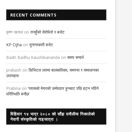
RECENT COMMENTS
कृष्ण खनाल
on
तनहुँको सेरोफेरो र बजेट
KP Ojha
on
युगान्तकारी बजेट
Badri Badhu Kaushikananda
on
समय सन्दर्भ
prakash
on
डिजिटल लतमा बालबालिका, समस्या र समाधानका
उपायहरू
Prabina
on
‘व्यासको मेयरको उम्मेदवार हुनबाट पछि हट्न नदिने
परिस्थिति बन्दैछ’
विहिवार १४ भाद्र २०८० को साँझ दमौलीमा निकालेको
नेवारी संस्कृतिको गाइजात्रा ।