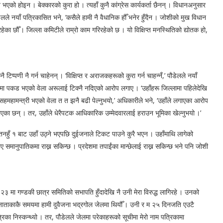
को होइन । बेक्कारको कुरा हो । त्यहाँ कुनै कांग्रेस कार्यकर्ता छैनन् । विधानअनुसार
ौडेलले नयाँ पत्रिकासित भने, ‘कसैले हामी नै वैधानिक हौँ भनेर हुँदैन । जोशीको मुख विधान
ेका छौँ । जिल्ला कमिटीले राम्रो काम गरिरहेको छ । यो विक्षिप्त मनस्थितिको द्योतक हो,
 टिप्पणी नै गर्न चाहेनन् । ‘विक्षिप्त र अराजकहरूको कुरा गर्न चाहन्नँ,’ पौडेलले नयाँ
मा पकड भएको वेला अरूलाई टिक्नै नदिएको आरोप लगाए । ‘उहाँहरू जिल्लामा पहिलेदेखि
 । सहमहामन्त्री भएको वेला त त झनै बढी पेल्नुभयो,’ अधिकारीले भने, ‘उहाँले लगाएका आरोप
 पाएका छन् । तर, उहाँले धेरैपटक आधिकारिक उम्मेदवारलाई हराउन भूमिका खेल्नुभयो ।’
नहुँ १ बाट उहाँ उठ्ने भएपछि दुईजनाले टिकट पाउने कुरै भएन । उहाँमाथि लागेको
भए समानुपातिकमा राख्न सकिन्छ । प्रदेशमा तपाईंका मान्छेलाई राख्न सकिन्छ भने पनि जोशी
 ०२३ मा गण्डकी छात्र समितिको सभापति हुँदादेखि नै उनी मेरा विरुद्ध लागिरहे । उनको
नाताकाकै समयमा हामी दुवैजना भद्रगोल जेलमा थियौँ । उनी र म २५ दिनजति एउटै
पत्रिका निस्कन्थ्यो । तर, पौडेलले जेलमा परेकाहरूको सूचीमा मेरो नाम पत्रिकामा