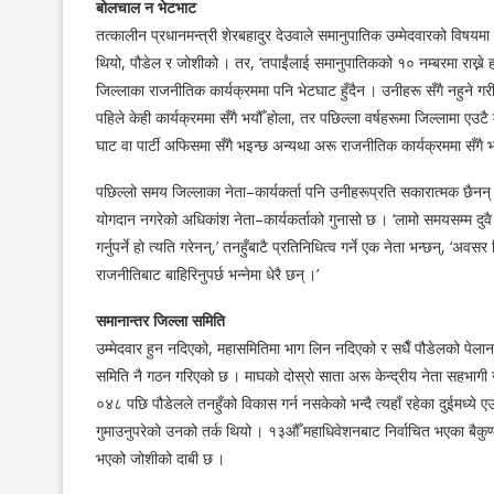
बोलचाल न भेटभाट
तत्कालीन प्रधानमन्त्री शेरबहादुर देउवाले समानुपातिक उम्मेदवारको विषय
थियो, पौडेल र जोशीको । तर, ‘तपाईंलाई समानुपातिकको १० नम्बरमा राख्ने 
जिल्लाका राजनीतिक कार्यक्रममा पनि भेटघाट हुँदैन । उनीहरू सँगै नहुने गरी 
पहिले केही कार्यक्रममा सँगै भयौँ होला, तर पछिल्ला वर्षहरूमा जिल्लामा एउट
घाट वा पार्टी अफिसमा सँगै भइन्छ अन्यथा अरू राजनीतिक कार्यक्रममा सँगै भ
पछिल्लो समय जिल्लाका नेता–कार्यकर्ता पनि उनीहरूप्रति सकारात्मक छैनन् 
योगदान नगरेको अधिकांश नेता–कार्यकर्ताको गुनासो छ । ‘लामो समयसम्म दुव
गर्नुपर्ने हो त्यति गरेनन्,’ तनहुँबाटै प्रतिनिधित्व गर्ने एक नेता भन्छन्, ‘
राजनीतिबाट बाहिरिनुपर्छ भन्नेमा धेरै छन् ।’
समानान्तर जिल्ला समिति
उम्मेदवार हुन नदिएको, महासमितिमा भाग लिन नदिएको र सधैँ पौडेलको पेलानमा
समिति नै गठन गरिएको छ । माघको दोस्रो साता अरू केन्द्रीय नेता सहभाग
०४८ पछि पौडेलले तनहुँको विकास गर्न नसकेको भन्दै त्यहाँ रहेका दुईमध्ये ए
गुमाउनुपरेको उनको तर्क थियो । १३औँ महाधिवेशनबाट निर्वाचित भएका बैकुण
भएको जोशीको दाबी छ ।