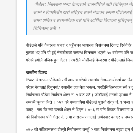
पौडेल : जिल्लामा भन्दा केन्द्रको राजनीतिले बढी चिनिएका नेता ह
सक्ने र विपक्षीसँग खरो उत्रिन सक्ने नेताका रूपमा पौडेललाई
समय शक्ति र सत्तानजिक बसे पनि आर्थिक विवादमा मुछिएनन् । 
चिनिन्छन् उनी ।
पौडेलले पनि केन्द्रमा ‘पावर’ र ‘पहुँच’का आधारमा निर्वाचनमा टिकट दिनेदे
गुटका भए पनि यी दुई नेताबीचको सम्बन्ध चिनजान भएको ५० वर्षसम्म पनि सौह
गरेको इगोले नजिक हुन दिएन । त्यसैले जोशीलाई केन्द्रमा र पौडेललाई जिल
खल्तीमा टिकट
टिकट वितरणमा पौडेलले सधैँ अन्याय गरेको स्थानीय नेता–कार्यकर्ता बताउँ
परेका नेतालाई दिनुभयो,’ स्थानीय एक नेता भन्छन्, ‘प्रतिनिधिसभाका सबै 
निर्वाचनमा पौडेल निर्वाचन क्षेत्र नं. १ बाट उठे । जोशीलाई उनको प्रभाव न
नम्बरमै चुनाव जिते । ०५१ को मध्यावधिमा पौडेलले पुरानो क्षेत्र नं. १ भन्द
पठाए । जब कि त्यो उनको क्षेत्र नै थिएन । ०५६ मा पनि टिकट वितरणमा उनक
को निर्वाचनमा पनि क्षेत्र नं. ३ मा ताराराजरानालाई उम्मेदवार बनाएर २ न
०७० को संविधानसभा दोस्रो निर्वाचनमा तनहुँ २ बाट निर्वाचनमा उठ्दा झन् 