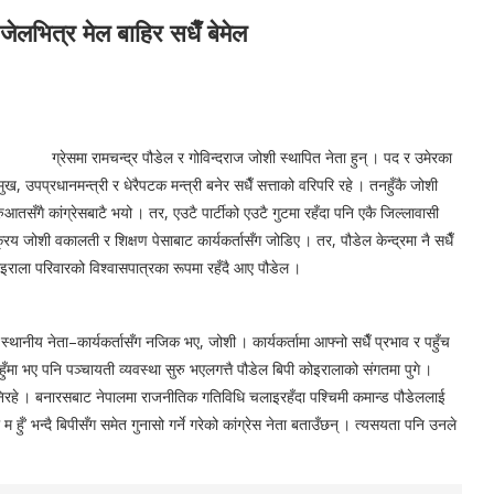
जेलभित्र मेल बाहिर सधैँ बेमेल
ग्रेसमा रामचन्द्र पौडेल र गोविन्दराज जोशी स्थापित नेता हुन् । पद र उमेरका
उपप्रधानमन्त्री र धेरैपटक मन्त्री बनेर सधैँ सत्ताको वरिपरि रहे । तनहुँकै जोशी
ुआतसँगै कांग्रेसबाटै भयो । तर, एउटै पार्टीको एउटै गुटमा रहँदा पनि एकै जिल्लावासी
्रिय जोशी वकालती र शिक्षण पेसाबाट कार्यकर्तासँग जोडिए । तर, पौडेल केन्द्रमा नै सधैँ
ोइराला परिवारको विश्वासपात्रका रूपमा रहँदै आए पौडेल ।
र स्थानीय नेता–कार्यकर्तासँग नजिक भए, जोशी । कार्यकर्तामा आफ्नो सधैँ प्रभाव र पहुँच
ँमा भए पनि पञ्चायती व्यवस्था सुरु भएलगत्तै पौडेल बिपी कोइरालाको संगतमा पुगे ।
निरहे । बनारसबाट नेपालमा राजनीतिक गतिविधि चलाइरहँदा पश्चिमी कमान्ड पौडेललाई
हुँ’ भन्दै बिपीसँग समेत गुनासो गर्ने गरेको कांग्रेस नेता बताउँछन् । त्यसयता पनि उनले