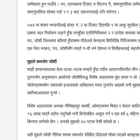
उम्मेदवार हुन पाउँथे । तर, प्रत्यक्षमा टिकट त दिएनन् नै, समानुपातिक 
समानुपातिक सांसद पर्दा १ र ३ बाट एकजनालाई पनि पारेनन् ।
०७४ मा शंकर भण्डारीलाई क्षेत्र नं. २ मा टिकट दिएपछि १ मा आफू सुरक्षित
एकता भएर निर्वाचन लड्ने हुँदा तनहुँका प्रतिनिधिसभा २ र प्रदेश सभाका च
तर, जोशी जिल्लामा बलियो हुँदासम्म पौडेलले केन्द्रमा बिपीदेखि गिरिजासम्म
एक नेता भन्छन्, ‘तर, जोशीसँग राम्रो ग-यौ भने देशभर म तिमीहरूलाई सहयोग 
मुद्दाले कमजोर जोशी
शाही शासनकालका वेला पटक–पटक मन्त्री हुँदा पदीय आचरणविपरीत तीन क
दुरुपयोग अनुसन्धान आयोगले जोशीविरुद्ध विशेष अदालतमा मुद्दा दायर ग-य
चोलेन्द्रशमशेर जबराको इजलासले अख्तियार म्याद गुजारेर आएको भन्दै मुद्द
सर्वोच्चअदालत पुग्यो ।
विशेष अदालतका अध्यक्ष गौरीबहादुर कार्की, ओमप्रकाश मिश्र र केदार चा
१६ लाख मात्रै स्रोत नपुगेको भन्दै बिगोसहित असुल गर्न र एक वर्ष ६ महिना म
किनारा लागेको छैन । उनको मुद्दाको ४४ पटक पेसी सरेको छ ।
यही मुद्दाले जोशी नैतिक रूपमा कमजोर देखिँदा पौडेलले मौका पाएको बताइन्छ