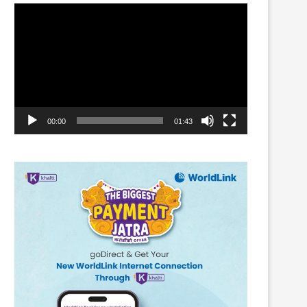
Video
Player
00:00
01:43