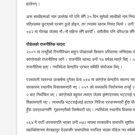
हालेनन् ।
अरू साथीहरूको नाम उल्लेख गरे पनि सँगै २५ दिन सुतेको साथीको नाम निय
पत्रिकामा छुटाएको प्रसंग ठूलो होइन, तर त्यसमा खराब नियत थियो । उनी
०४२ मा गोरखा जेलमा नौ–नौ महिना सँगै बस्यौँ । दमौलीमा पनि धेरैपटक सँगै
पौडेलको राजनीतिक यात्रा
२००१ मा तनहुँको रिस्तीस्थित बाहुन पोखराको किसान परिवारमा जन्मिएका पौड
कांग्रेसको राजनीतिमा लागे । राजनीति थाल्दा उनी १७ वर्षका मात्रै थिए । 
राजनीतिमा छाए । त्यतिवेला केन्द्रीय प्रचार समिति संयोजक थिए ।
पञ्चायती व्यवस्था उत्कर्षमा पुगेका वेला ०४४ मा कांग्रेस केन्द्रीय सदस्य
सरकारमा स्थानीय विकासमन्त्री भए । ०५१ को मध्यावधि निर्वाचनमा तनहुँ 
२ बाट निर्वाचित भए । कांग्रेसले बहुमत ल्याएर जेठमा कृष्णप्रसाद भट्टराई प्र
शिक्षामन्त्री भए । त्यसपछि भट्टराईलाई हटाएर गिरिजा प्रधानमन्त्री हुँदा पौ
हुँदा उपप्रधानसँगै गृहमन्त्रीको जिम्मेवारी पाए । त्यतिवेला स्थानीय विका
०६४ मै पार्टी उपसभापति भएका उनी ०७२ माघमा तत्कालीन सभापति सुशी
महाधिवेशनमा शेरबहादुर देउवासँग सभापतिमा पराजित भएका पौडेल गत वर्षको प