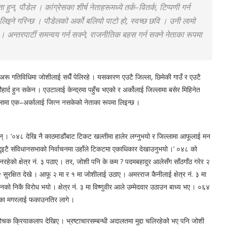
ुन्, पौडेल । कांग्रेसका शीर्ष नेताहरूमध्ये तर्क–वितर्क, टिप्पणी गर्न
 लिइने गरिन्छ । पौडेलको अर्को बलियो पाटो हो, स्वच्छ छवि । उनी लामो
अन्तरपार्टी समन्वय गर्न सक्ने, राजनीतिक बहस गर्न सक्ने नेताका रूपमा
खि अरू गतिविधिमा जोशीलाई सधैँ पेलिरहे । यसकारण एउटै जिल्ला, छिमेकी गाउँ र एउटै
ार्द हुन सकेन । एउटालाई केन्द्रमा पहुँच भएको र अर्कोलाई जिल्लामा बसेर मिहिनेत
्लामा एक–अर्कालाई जित्न नसकेको नेताका रूपमा लिइन्छ ।
छन् । ‘०४८ देखि नै काठमाडौंबाट टिकट खल्तीमा हालेर लग्नुभयो र जिल्लामा आफूलाई मन
र दुइटै संविधानसभाको निर्वाचनमा उहाँले टिकटमा एकाधिकार देखाउनुभयो ।’ ०४८ को
ै नरहेको क्षेत्र नं. ३ पठाए । तर, जोशी पनि के कम ? पदमबहादुर आलेसँग साँठगाँठ गरेर २
ा २ सुरक्षित देखे । आफू २ मा र १ मा जोशीलाई उठाए । अमरराज कैनीलाई क्षेत्र नं. ३ मा
ो निकै विरोध भयो । क्षेत्र नं. ३ मा विष्णुवीर आले उम्मेदवार उठाउन बाध्य भए । ०६४
म्बरका मगरलाई फकाउनतिर लागे ।
रोचक क्रियाकलाप देखिए । भ्रष्टाचारसम्बन्धी अदालतमा मुद्दा चलिरहेको भए पनि जोशी