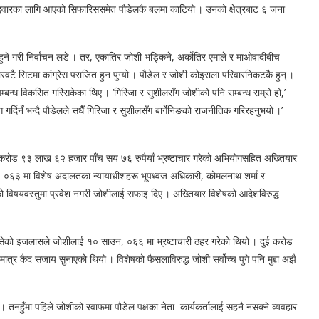
उम्मेदवारका लागि आएको सिफारिससमेत पौडेलकै बलमा काटियो । उनको क्षेत्रबाट ६ जना
 हुने गरी निर्वाचन लडे । तर, एकातिर जोशी भड्किने, अर्कोतिर एमाले र माओवादीबीच
ारवटै सिटमा कांग्रेस पराजित हुन पुग्यो । पौडेल र जोशी कोइराला परिवारनिकटकै हुन् ।
 सम्बन्ध विकसित गरिसकेका थिए । ‘गिरिजा र सुशीलसँग जोशीको पनि सम्बन्ध राम्रो हो,’
गर्दिनँ भन्दै पौडेलले सधैँ गिरिजा र सुशीलसँग बार्गेनिङको राजनीतिक गरिरहनुभयो ।’
रोड ९३ लाख ६२ हजार पाँच सय ७६ रुपैयाँ भ्रष्टाचार गरेको अभियोगसहित अख्तियार
ो । ०६३ मा विशेष अदालतका न्यायाधीशहरू भूपध्वज अधिकारी, कोमलनाथ शर्मा र
ाको विषयवस्तुमा प्रवेश नगरी जोशीलाई सफाइ दिए । अख्तियार विशेषको आदेशविरुद्ध
लिसेको इजलासले जोशीलाई १० साउन, ०६६ मा भ्रष्टाचारी ठहर गरेको थियो । दुई करोड
ात्र कैद सजाय सुनाएको थियो । विशेषको फैसलाविरुद्ध जोशी सर्वोच्च पुगे पनि मुद्दा अझै
 । तनहुँमा पहिले जोशीको रवाफमा पौडेल पक्षका नेता–कार्यकर्तालाई सहनै नसक्ने व्यवहार