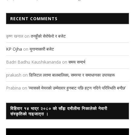
RECENT COMMENTS
कृष्ण खनाल
on
तनहुँको सेरोफेरो र बजेट
KP Ojha
on
युगान्तकारी बजेट
Badri Badhu Kaushikananda
on
समय सन्दर्भ
prakash
on
डिजिटल लतमा बालबालिका, समस्या र समाधानका उपायहरू
Prabina
on
‘व्यासको मेयरको उम्मेदवार हुनबाट पछि हट्न नदिने परिस्थिति बन्दैछ’
विहिवार १४ भाद्र २०८० को साँझ दमौलीमा निकालेको नेवारी
संस्कृतिको गाइजात्रा ।
Video