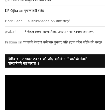
KP Ojha
on
युगान्तकारी बजेट
Badri Badhu Kaushikananda
on
समय सन्दर्भ
prakash
on
डिजिटल लतमा बालबालिका, समस्या र समाधानका उपायहरू
Prabina
on
‘व्यासको मेयरको उम्मेदवार हुनबाट पछि हट्न नदिने परिस्थिति बन्दैछ’
विहिवार १४ भाद्र २०८० को साँझ दमौलीमा निकालेको नेवारी
संस्कृतिको गाइजात्रा ।
Video
Player