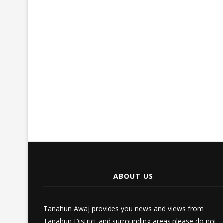
ABOUT US
Tanahun Awaj provides you news and views from
Tanahun District and surrounding areas.please do not