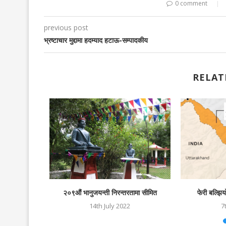
0 comment
previous post
भ्रष्टाचार मुद्दामा हदम्याद हटाऊ-सम्पादकीय
RELAT
दिवासी तनहु
२०९औं भानुजयन्ती निरन्तरतामा सीमित
फेरी बल्झिय
ोड...
14th July 2022
7
23