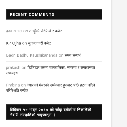
RECENT COMMENTS
कृष्ण खनाल
on
तनहुँको सेरोफेरो र बजेट
KP Ojha
on
युगान्तकारी बजेट
Badri Badhu Kaushikananda
on
समय सन्दर्भ
prakash
on
डिजिटल लतमा बालबालिका, समस्या र समाधानका
उपायहरू
Prabina
on
‘व्यासको मेयरको उम्मेदवार हुनबाट पछि हट्न नदिने
परिस्थिति बन्दैछ’
विहिवार १४ भाद्र २०८० को साँझ दमौलीमा निकालेको
नेवारी संस्कृतिको गाइजात्रा ।