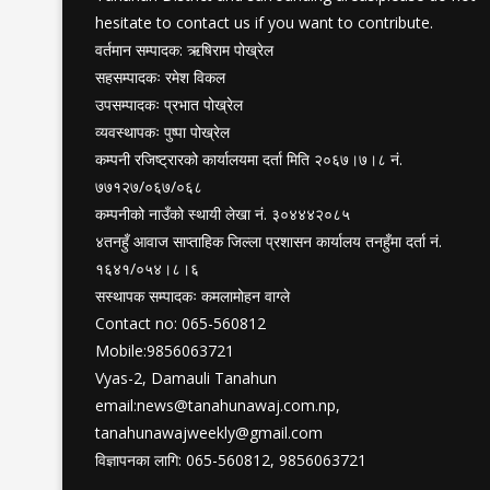
hesitate to contact us if you want to contribute.
वर्तमान सम्पादक: ऋषिराम पोख्रेल
सहसम्पादकः रमेश विकल
उपसम्पादकः प्रभात पोख्रेल
व्यवस्थापकः पुष्पा पोख्रेल
कम्पनी रजिष्ट्रारको कार्यालयमा दर्ता मिति २०६७।७।८ नं.
७७१२७/०६७/०६८
कम्पनीको नाउँको स्थायी लेखा नं. ३०४४४२०८५
४तनहुँ आवाज साप्ताहिक जिल्ला प्रशासन कार्यालय तनहुँमा दर्ता नं.
१६४१/०५४।८।६
सस्थापक सम्पादकः कमलामोहन वाग्ले
Contact no: 065-560812
Mobile:9856063721
Vyas-2, Damauli Tanahun
email:
news@tanahunawaj.com.np
,
tanahunawajweekly@gmail.com
विज्ञापनका लागि: 065-560812, 9856063721