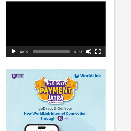
Video
Player
00:00
01:43