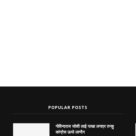
POPULAR POSTS
गोविन्दराज जोशी लाई पाखा लगाएर तनहु
कांग्रेस ऊभो लाग्दैन