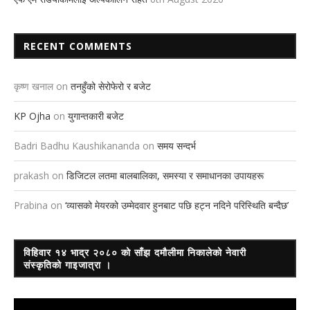
RECENT COMMENTS
कृष्ण खनाल
on
तनहुँको सेरोफेरो र बजेट
KP Ojha
on
युगान्तकारी बजेट
Badri Badhu Kaushikananda
on
समय सन्दर्भ
prakash
on
डिजिटल लतमा बालबालिका, समस्या र समाधानका उपायहरू
Prabina
on
‘व्यासको मेयरको उम्मेदवार हुनबाट पछि हट्न नदिने परिस्थिति बन्दैछ’
विहिवार १४ भाद्र २०८० को साँझ दमौलीमा निकालेको नेवारी
संस्कृतिको गाइजात्रा ।
Video