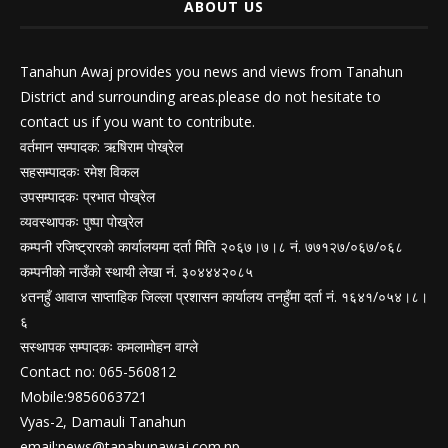
ABOUT US
Tanahun Awaj provides you news and views from Tanahun
District and surrounding areas.please do not hesitate to
contact us if you want to contribute.
वर्तमान सम्पादक: ऋषिराम पोख्रेल
सहसम्पादकः रमेश विकल
उपसम्पादकः प्रभात पोख्रेल
व्यवस्थापकः पुष्पा पोख्रेल
कम्पनी रजिष्ट्रारको कार्यालयमा दर्ता मिति २०६७।७।८ नं. ७७१२७/०६७/०६८
कम्पनीको नाउँको स्थायी लेखा नं. ३०४४४२०८५
४तनहुँ आवाज साप्ताहिक जिल्ला प्रशासन कार्यालय तनहुँमा दर्ता नं. १६४१/०५४।८।
६
सस्थापक सम्पादकः कमलामोहन वाग्ले
Contact no: 065-560812
Mobile:9856063721
Vyas-2, Damauli Tanahun
email:
news@tanahunawaj.com.np
,