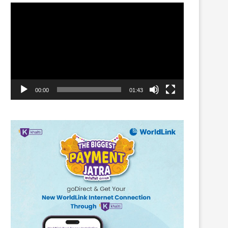
Video
Player
00:00
01:43