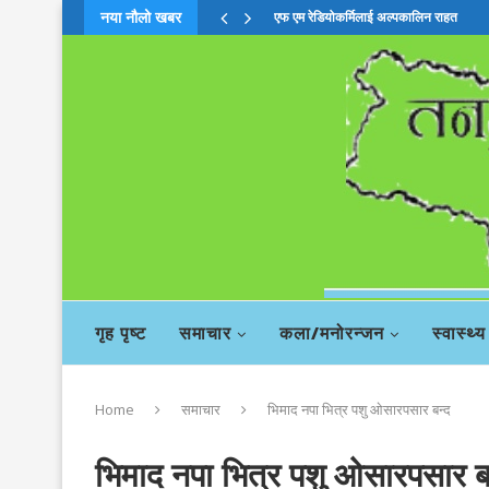
नया नौलो खबर
एफ एम रेडियोकर्मिलाई अल्पकालिन राहत
गृह पृष्ट
समाचार
कला/मनोरन्जन
स्वास्थ्य
Home
समाचार
भिमाद नपा भित्र पशु ओसारपसार बन्द
भिमाद नपा भित्र पशु ओसारपसार ब