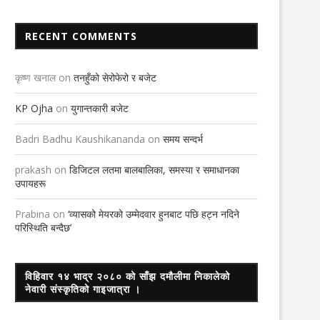
RECENT COMMENTS
कृष्ण खनाल
on
तनहुँको सेरोफेरो र बजेट
KP Ojha
on
युगान्तकारी बजेट
Badri Badhu Kaushikananda
on
समय सन्दर्भ
prakash
on
डिजिटल लतमा बालबालिका, समस्या र समाधानका
उपायहरू
Prabina
on
‘व्यासको मेयरको उम्मेदवार हुनबाट पछि हट्न नदिने
परिस्थिति बन्दैछ’
विहिवार १४ भाद्र २०८० को साँझ दमौलीमा निकालेको
नेवारी संस्कृतिको गाइजात्रा ।