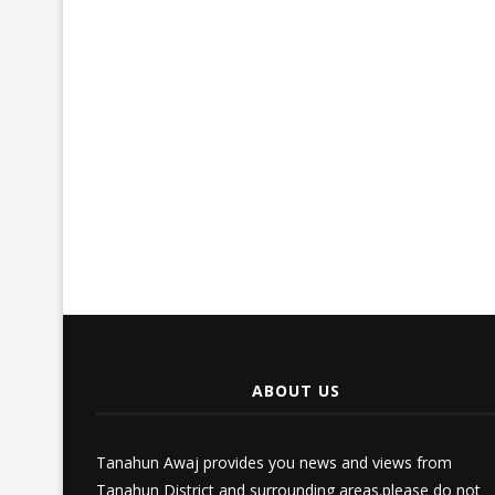
ABOUT US
Tanahun Awaj provides you news and views from
Tanahun District and surrounding areas.please do not