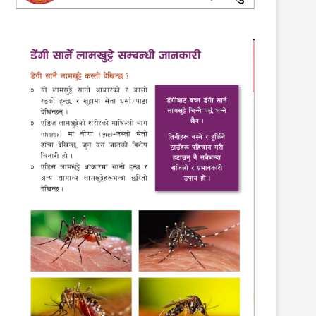
तउवासंघको महाधिवेशन फागुन दोश्रो साता