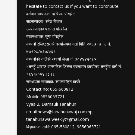
hesitate to contact us if you want to contribute.
वर्तमान सम्पादक: ऋषिराम पोख्रेल
सहसम्पादकः रमेश विकल
उपसम्पादकः प्रभात पोख्रेल
व्यवस्थापकः पुष्पा पोख्रेल
कम्पनी रजिष्ट्रारको कार्यालयमा दर्ता मिति २०६७।७।८ नं.
७७१२७/०६७/०६८
कम्पनीको नाउँको स्थायी लेखा नं. ३०४४४२०८५
४तनहुँ आवाज साप्ताहिक जिल्ला प्रशासन कार्यालय तनहुँमा दर्ता नं.
१६४१/०५४।८।६
सस्थापक सम्पादकः कमलामोहन वाग्ले
Contact no: 065-560812
Mobile:9856063721
Vyas-2, Damauli Tanahun
email:
news@tanahunawaj.com.np
,
tanahunawajweekly@gmail.com
विज्ञापनका लागि: 065-560812, 9856063721