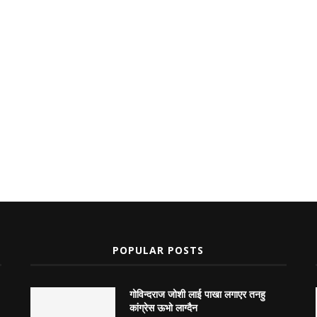
POPULAR POSTS
गोविन्दराज जोशी लाई पाखा लगाएर तनहु
कांग्रेस ऊभो लाग्दैन