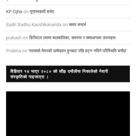
KP Ojha
on
युगान्तकारी बजेट
Badri Badhu Kaushikananda
on
समय सन्दर्भ
prakash
on
डिजिटल लतमा बालबालिका, समस्या र समाधानका उपायहरू
Prabina
on
‘व्यासको मेयरको उम्मेदवार हुनबाट पछि हट्न नदिने परिस्थिति बन्दैछ’
विहिवार १४ भाद्र २०८० को साँझ दमौलीमा निकालेको नेवारी
संस्कृतिको गाइजात्रा ।
Video
Player