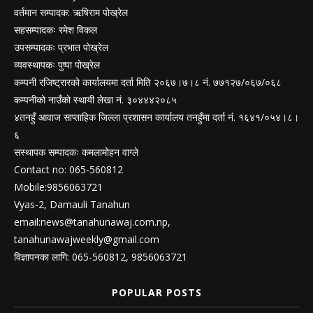
वर्तमान सम्पादक: ऋषिराम पोख्रेल
सहसम्पादकः रमेश विकल
उपसम्पादकः प्रभात पोख्रेल
व्यवस्थापकः पुष्पा पोख्रेल
कम्पनी रजिष्ट्रारको कार्यालयमा दर्ता मिति २०६७।७।८ नं. ७७१२७/०६७/०६८
कम्पनीको नाउँको स्थायी लेखा नं. ३०४४४२०८५
४तनहुँ आवाज साप्ताहिक जिल्ला प्रशासन कार्यालय तनहुँमा दर्ता नं. १६४१/०५४।८।
६
सस्थापक सम्पादकः कमलामोहन वाग्ले
Contact no: 065-560812
Mobile:9856063721
Vyas-2, Damauli Tanahun
email:
news@tanahunawaj.com.np
,
tanahunawajweekly@gmail.com
विज्ञापनका लागि: 065-560812, 9856063721
POPULAR POSTS