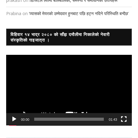
prakash
on
डिजिटल लतमा बालबालिका, समस्या र समाधानका उपायहरू
Prabina
on
‘व्यासको मेयरको उम्मेदवार हुनबाट पछि हट्न नदिने परिस्थिति बन्दैछ’
विहिवार १४ भाद्र २०८० को साँझ दमौलीमा निकालेको नेवारी
संस्कृतिको गाइजात्रा ।
Video
Player
00:00
01:43