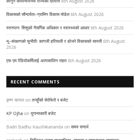
कानुन कार्यान्वयनमा राज्यको दायित्व
6th August 2026
विकासको सौन्दर्यता–ग्रामिण विकास मोडेल
6th August 2026
स्तनपानः शिशुको नैसर्गिक अधिकार र स्वास्थ्यको आधार
6th August 2026
भू–संरक्षणको चुनौतीः कागजी हरियाली र डोजरे विकासको सास्ती
6th August
2026
एफ एम रेडियोकर्मिलाई अल्पकालिन राहत
6th August 2026
RECENT COMMENTS
कृष्ण खनाल
on
तनहुँको सेरोफेरो र बजेट
KP Ojha
on
युगान्तकारी बजेट
Badri Badhu Kaushikananda
on
समय सन्दर्भ