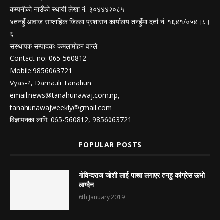
कम्पनीको नाउँको स्थायी लेखा नं. ३०४४४२०८५
४तनहुँ आवाज साप्ताहिक जिल्ला प्रशासन कार्यालय तनहुँमा दर्ता नं. १६४१/०५४।८।
६
सस्थापक सम्पादकः कमलामोहन वाग्ले
Contact no: 065-560812
Mobile:9856063721
Vyas-2, Damauli Tanahun
email:
news@tanahunawaj.com.np
,
tanahunawajweekly@gmail.com
विज्ञापनका लागि: 065-560812, 9856063721
POPULAR POSTS
गोविन्दराज जोशी लाई पाखा लगाएर तनहु कांग्रेस ऊभो
लाग्दैन
6th January 2019