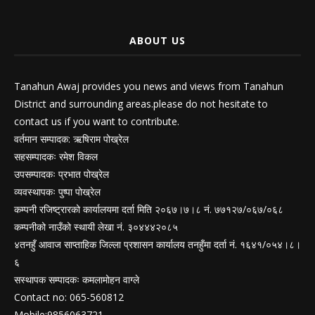
ABOUT US
Tanahun Awaj provides you news and views from Tanahun
District and surrounding areas.please do not hesitate to
contact us if you want to contribute.
वर्तमान सम्पादक: ऋषिराम पोख्रेल
सहसम्पादकः रमेश विकल
उपसम्पादकः प्रभात पोख्रेल
व्यवस्थापकः पुष्पा पोख्रेल
कम्पनी रजिष्ट्रारको कार्यालयमा दर्ता मिति २०६७।७।८ नं. ७७१२७/०६७/०६८
कम्पनीको नाउँको स्थायी लेखा नं. ३०४४४२०८५
४तनहुँ आवाज साप्ताहिक जिल्ला प्रशासन कार्यालय तनहुँमा दर्ता नं. १६४१/०५४।८।
६
सस्थापक सम्पादकः कमलामोहन वाग्ले
Contact no: 065-560812
Mobile:9856063721