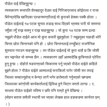
पौडेल दाई देखिनुहुन्छ ।
त्यसकारण सभापति शेरबहादुर देउवा दाई गिरिजाप्रसाद कोईराला र राजा
बिरेन्द्रदेखि खारिएका प्रधानमन्त्रीलाई यो कुराको हेक्का पक्कै होला ।
पौडेल दाईलाई १७ पटक चुनाव लडाइ साथ दिएको भ्रममा पारी यो समस्या
ज्युँका त्युँ राख्न सक्नु र राख्न चाहनुुहुन्छ । यो कुरा १७ पटक सम्म ढल्दा
नबुझ्ने पौडेल दाईले आज यो कुरा कसरी बुझ्नुहोला ? नबुझ्नुका पछाडी थोरै
चिन्ता छोरा चिन्तनको पनि हो । छोरा चिन्तनलाई तनहुँबाट राजनैनिक
शुरुवात गराउन चाहनुहुन्छ । तर पौडेल दाईलाई यो कुरा थाहै छ कि जोशी
सर भइन्जेल यो सम्भव छैन । त्यसकारण उहाँ आत्मादेखि कुचिन्ताले प्रेरित
हुनु हुन्छ । दोहोरो षडयन्त्रको सिकारमा पर्नु भएको पौडेल दाईले कहिले
बुझ्ने होला ? पौडेल दाईले आत्मालाई फराकिलो पारेर जोशी सर तपाइं
जिल्ला सम्हाल्नुहोस् म केन्द्र लागें भनेर हातेमालो गर्नुभएको खण्डमा
जिल्लाका कांग्रेसी कार्यकर्तालाई द्विविधा हुने थिएन जस्तो लाग्छ । र,
साथमा पौडेल दाईको भविष्य र छवि पनि राम्रो हुने देखिन्छ ।
(मोहन बतास दमौली स्थायी घर भएका लेखक हाल हङकङमा कार्यरत छन्
। )