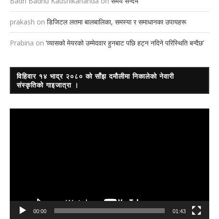
Badri Badhu Kaushikananda
on
समय सन्दर्भ
prakash
on
डिजिटल लतमा बालबालिका, समस्या र समाधानका उपायहरू
Prabina
on
‘व्यासको मेयरको उम्मेदवार हुनबाट पछि हट्न नदिने परिस्थिति बन्दैछ’
विहिवार १४ भाद्र २०८० को साँझ दमौलीमा निकालेको नेवारी
संस्कृतिको गाइजात्रा ।
Video
Player
00:00
01:43