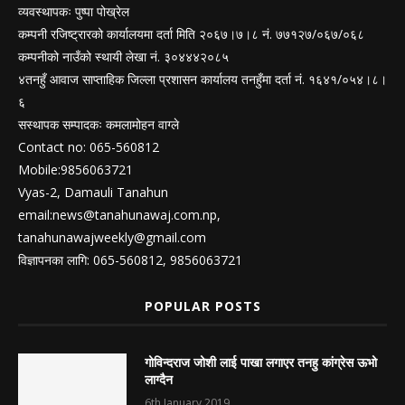
व्यवस्थापकः पुष्पा पोख्रेल
कम्पनी रजिष्ट्रारको कार्यालयमा दर्ता मिति २०६७।७।८ नं. ७७१२७/०६७/०६८
कम्पनीको नाउँको स्थायी लेखा नं. ३०४४४२०८५
४तनहुँ आवाज साप्ताहिक जिल्ला प्रशासन कार्यालय तनहुँमा दर्ता नं. १६४१/०५४।८।
६
सस्थापक सम्पादकः कमलामोहन वाग्ले
Contact no: 065-560812
Mobile:9856063721
Vyas-2, Damauli Tanahun
email:
news@tanahunawaj.com.np
,
tanahunawajweekly@gmail.com
विज्ञापनका लागि: 065-560812, 9856063721
POPULAR POSTS
गोविन्दराज जोशी लाई पाखा लगाएर तनहु कांग्रेस ऊभो
लाग्दैन
6th January 2019