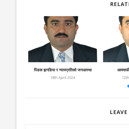
RELAT
 परामर्श
पिडक झगडिया र न्यायप्रतिको जनआस्था
आममाफी 
2
18th April 2024
12t
LEAVE