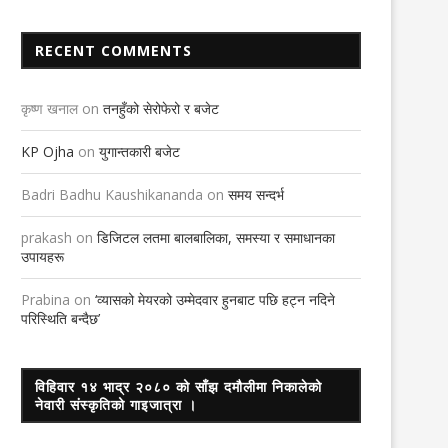
RECENT COMMENTS
कृष्ण खनाल
on
तनहुँको सेरोफेरो र बजेट
KP Ojha
on
युगान्तकारी बजेट
Badri Badhu Kaushikananda
on
समय सन्दर्भ
prakash
on
डिजिटल लतमा बालबालिका, समस्या र समाधानका
उपायहरू
Prabina
on
‘व्यासको मेयरको उम्मेदवार हुनबाट पछि हट्न नदिने
परिस्थिति बन्दैछ’
विहिवार १४ भाद्र २०८० को साँझ दमौलीमा निकालेको
नेवारी संस्कृतिको गाइजात्रा ।