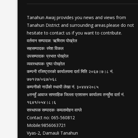
Tanahun Awaj provides you news and views from
Tanahun District and surrounding areas.please do not
hesitate to contact us if you want to contribute.
वर्तमान सम्पादक: ऋषिराम पोख्रेल
सहसम्पादकः रमेश विकल
उपसम्पादकः प्रभात पोख्रेल
व्यवस्थापकः पुष्पा पोख्रेल
कम्पनी रजिष्ट्रारको कार्यालयमा दर्ता मिति २०६७।७।८ नं.
७७१२७/०६७/०६८
कम्पनीको नाउँको स्थायी लेखा नं. ३०४४४२०८५
४तनहुँ आवाज साप्ताहिक जिल्ला प्रशासन कार्यालय तनहुँमा दर्ता नं.
१६४१/०५४।८।६
सस्थापक सम्पादकः कमलामोहन वाग्ले
Contact no: 065-560812
Mobile:9856063721
Vyas-2, Damauli Tanahun