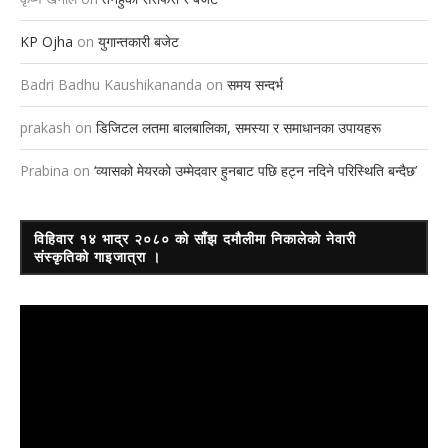
KP Ojha
on
युगान्तकारी बजेट
Badri Badhu Kaushikananda
on
समय सन्दर्भ
prakash
on
डिजिटल लतमा बालबालिका, समस्या र समाधानका उपायहरू
Prabina
on
‘व्यासको मेयरको उम्मेदवार हुनबाट पछि हट्न नदिने परिस्थिति बन्दैछ’
विहिवार १४ भाद्र २०८० को साँझ दमौलीमा निकालेको नेवारी
संस्कृतिको गाइजात्रा ।
Video
Player