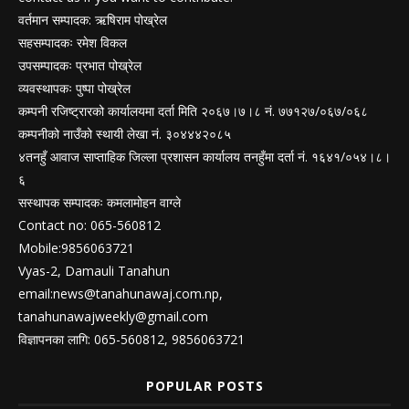
वर्तमान सम्पादक: ऋषिराम पोख्रेल
सहसम्पादकः रमेश विकल
उपसम्पादकः प्रभात पोख्रेल
व्यवस्थापकः पुष्पा पोख्रेल
कम्पनी रजिष्ट्रारको कार्यालयमा दर्ता मिति २०६७।७।८ नं. ७७१२७/०६७/०६८
कम्पनीको नाउँको स्थायी लेखा नं. ३०४४४२०८५
४तनहुँ आवाज साप्ताहिक जिल्ला प्रशासन कार्यालय तनहुँमा दर्ता नं. १६४१/०५४।८।
६
सस्थापक सम्पादकः कमलामोहन वाग्ले
Contact no: 065-560812
Mobile:9856063721
Vyas-2, Damauli Tanahun
email:
news@tanahunawaj.com.np
,
tanahunawajweekly@gmail.com
विज्ञापनका लागि: 065-560812, 9856063721
POPULAR POSTS