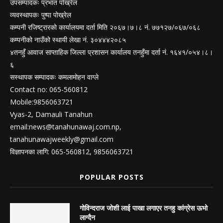
उपसम्पादकः प्रभात पोख्रेल
व्यवस्थापकः पुष्पा पोख्रेल
कम्पनी रजिष्ट्रारको कार्यालयमा दर्ता मिति २०६७।७।८ नं. ७७१२७/०६७/०६८
कम्पनीको नाउँको स्थायी लेखा नं. ३०४४४२०८५
४तनहुँ आवाज साप्ताहिक जिल्ला प्रशासन कार्यालय तनहुँमा दर्ता नं. १६४१/०५४।८।
६
सस्थापक सम्पादकः कमलामोहन वाग्ले
Contact no: 065-560812
Mobile:9856063721
Vyas-2, Damauli Tanahun
email:
news@tanahunawaj.com.np
,
tanahunawajweekly@gmail.com
विज्ञापनका लागि: 065-560812, 9856063721
POPULAR POSTS
गोविन्दराज जोशी लाई पाखा लगाएर तनहु कांग्रेस ऊभो
लाग्दैन