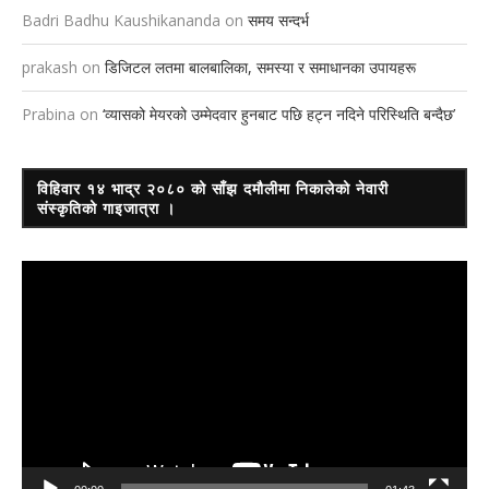
Badri Badhu Kaushikananda
on
समय सन्दर्भ
prakash
on
डिजिटल लतमा बालबालिका, समस्या र समाधानका उपायहरू
Prabina
on
‘व्यासको मेयरको उम्मेदवार हुनबाट पछि हट्न नदिने परिस्थिति बन्दैछ’
विहिवार १४ भाद्र २०८० को साँझ दमौलीमा निकालेको नेवारी
संस्कृतिको गाइजात्रा ।
Video
Player