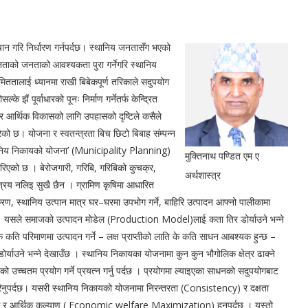
िचान गरि निर्धारण गर्नपर्दछ। स्थानिय जनतासँग भएको
ताको जनताको आवश्यकता पुरा गर्नेगरि स्थानिय
सिमिततालाई ध्यानमा राखी बिबेकपूर्ण तरिकाले सदुपयोग
 झैं पूर्वाधारको पूनः निर्माण गर्नेतर्फ केन्द्रित
त्तर आर्थिक विकासको लागि उपहासको दृष्टिले कसैले
रेको छ। योजना र स्वतन्त्रता बिच छिटो बिबाह संम्पन्न
‘स्थानिय निकायको योजना’ (Municipality Planning)
मुक्तिनाथ पण्डित एम ए
ारिएको छ । बेरोजगारी, गरिबि, गरिबिको कुचक्र,
अर्थशास्त्र
्रय नलिइ सुखै छैन । ग्रामिण कृषिमा आधारित
रीकरण, स्थानिय उत्पान मात्र घर–घरमा उपभोग गर्ने, बाहिरि उत्पादन आफ्नो पालीकामा
र्दछ। यसले समाजको उत्पादन मोडेल (Production Model)लाई कता तिर डोर्याउने भन्ने
के कति परिमाणमा उत्पादन गर्ने – लक्ष प्राप्तीको लाति के कति साधन आबश्यक हुन्छ –
 डोर्याउने भन्ने देखाउँछ । स्थानिय निकायका योजनामा कुन कुन भौगोलिक क्षेत्र ढाक्ने
 उच्चतम प्रयोग गर्ने प्रयत्न गर्नु पर्दछ । प्रयोगमा ल्याइएका साधनको सदुपयोगबाट
 गरिनुपर्दछ। यसरी स्थानिय निकायको योजनामा निरन्तरता (Consistency) र दक्षता
िक र आर्थिक कल्याण ( Economic welfare Maximization) हुनुपर्दछ । यस्तो