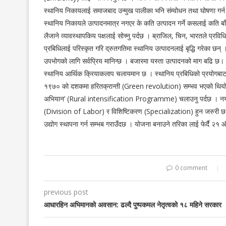
स्थानिय निकायलाई समाजबाद उन्मुख पालीका भनि संम्वोधन तथा घोषणा गर्
स्थानिय निकायले उत्पादनमात्र नगएर के कति उत्पादन गर्ने कसलाई कति बाँ
लैजाने व्यावस्थापकिय पक्षलाई सोच्नु पर्दछ । ब्राजिल, चिन, भारतले प्रव
प्रबिधिलाई परिस्कृत गरि द्रुतगतिमा स्थानिय उत्पादनलाई बृद्धि गरेका
उपभोगको लागि सर्वप्रिय मानिन्छ । बजारमा यस्ता उत्पादनको माग बढि छ। जति
स्थानिय आर्थिक क्रियाकलाप चलायमान छ । स्थानिय प्रबिधिको प्रयोगबाट 
१९७० को दशकमा हरितक्रान्ती (Green revolution) सम्भव भएको थियो ।
अभियान’ (Rural intensification Programme) चलाउनु पर्दछ । नयाँ अन्
(Division of Labor) र विशिष्टिकरण (Specialization) हुन जरुरी छ । बि
उद्योग स्थापना गर्न सम्भब गराउँदछ । योजना बनाउने तरिका लाई फेर्दै २१ औं
0 comment
previous post
आधारहिन अभिमानको अवसान: ढल्दै पुष्पकमल नेतृत्वको १८ महिने सरकार