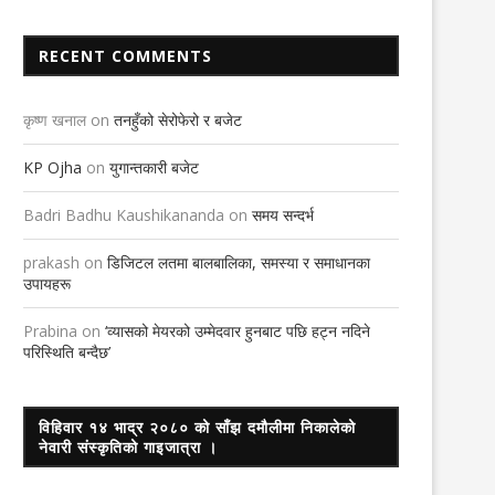
RECENT COMMENTS
कृष्ण खनाल
on
तनहुँको सेरोफेरो र बजेट
KP Ojha
on
युगान्तकारी बजेट
Badri Badhu Kaushikananda
on
समय सन्दर्भ
prakash
on
डिजिटल लतमा बालबालिका, समस्या र समाधानका
उपायहरू
Prabina
on
‘व्यासको मेयरको उम्मेदवार हुनबाट पछि हट्न नदिने
परिस्थिति बन्दैछ’
विहिवार १४ भाद्र २०८० को साँझ दमौलीमा निकालेको
नेवारी संस्कृतिको गाइजात्रा ।