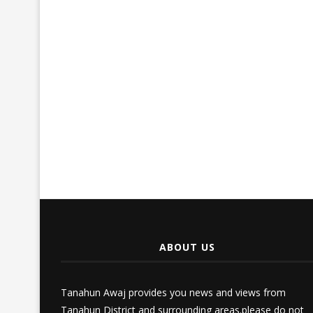
ABOUT US
Tanahun Awaj provides you news and views from
Tanahun District and surrounding areas.please do not