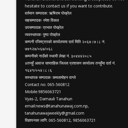
hesitate to contact us if you want to contribute.
वर्तमान सम्पादक: ऋषिराम पोख्रेल
सहसम्पादकः रमेश विकल
उपसम्पादकः प्रभात पोख्रेल
व्यवस्थापकः पुष्पा पोख्रेल
कम्पनी रजिष्ट्रारको कार्यालयमा दर्ता मिति २०६७।७।८ नं.
७७१२७/०६७/०६८
कम्पनीको नाउँको स्थायी लेखा नं. ३०४४४२०८५
४तनहुँ आवाज साप्ताहिक जिल्ला प्रशासन कार्यालय तनहुँमा दर्ता नं.
१६४१/०५४।८।६
सस्थापक सम्पादकः कमलामोहन वाग्ले
Contact no: 065-560812
Mobile:9856063721
Vyas-2, Damauli Tanahun
email:
news@tanahunawaj.com.np
,
tanahunawajweekly@gmail.com
विज्ञापनका लागि: 065-560812, 9856063721