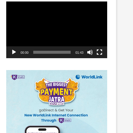
Video
Player
00:00
01:43