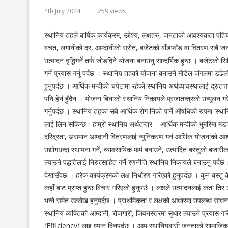
4th July 2024
259
views
स्थानिय तहले बार्षिक कार्यक्रम, उद्देश्य, लक्षहरु, जनताको आवश्यकता पह
बचत, लगानीको दर, आम्दानीको स्रोत, बजेटको बाँडफाँड वा वितरण सबै जन
उत्पादन वृद्धिगर्ने तर्फ जोडदिने योजना बनाउनु सान्दर्भिक हुन्छ । बजेटको 
गर्ने प्रयास गर्नु पर्दछ । स्थानिय तहको योजना बनाउने मोडेल जंगलमा डढेलोसल्के
हुनुपर्दछ । आर्थिक मन्दीको चपेटामा रहेको स्थानिय अर्थव्यावस्थालाई द्रुत
पनि हेर्न हुँदैन । योजना बिनाको स्थानिय निकायले प्रजातन्त्रको उन्मूलन ग
गर्नुपर्दछ । स्थानिय तहका सबै आर्थिक रोग निको पार्ने औषधिको रुपमा 
लाई लिन सकिन्छ। हाम्रो स्थानिय अर्थतन्त्र – आर्थिक मन्दीको भुमरिमा मड
दरिद्रता, असमान आम्दानी वितरणलाई न्युनिकरण गर्न आर्थिक योजनाको आश
उद्योगधन्दा स्थापना गर्ने, व्यावसायिक फर्म बनाउने, उत्पादित बस्तुको बजा
ल्याउने पद्धतिलाई निरुत्साहित गर्ने रणनीति स्थानिय निकायले बनाउनु प
देखाउँदछ । हरेक कार्यक्रमको लक्ष निर्धारण गरिएको हुनुपर्दछ । कुन बस्तु 
कहाँ बाट प्राप्त हुन्छ बिचार गरिएको हुनुपर्छ । लक्षले उत्पादनलाई कता तिर
भन्ने समेत उल्लेख हनुपर्दछ । प्राथमिकता र लक्षको आधारमा उपलब्ध साधनको
स्थानिय व्यक्तिको आम्दानी, रोजगारी, जिवनस्तरमा सुधार ल्याउने प्रयास
(Efficiency) लाइ ध्यान दिनुपर्दछ । आम स्थानियबासी जनताको सामाज