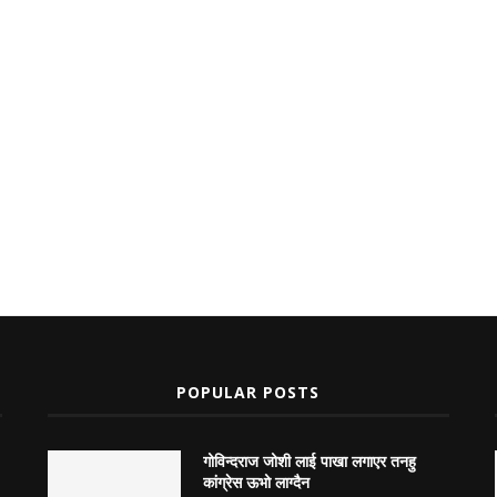
POPULAR POSTS
गोविन्दराज जोशी लाई पाखा लगाएर तनहु
कांग्रेस ऊभो लाग्दैन