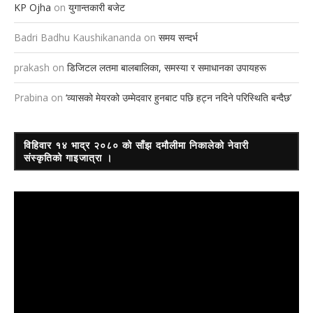
KP Ojha
on
युगान्तकारी बजेट
Badri Badhu Kaushikananda
on
समय सन्दर्भ
prakash
on
डिजिटल लतमा बालबालिका, समस्या र समाधानका उपायहरू
Prabina
on
‘व्यासको मेयरको उम्मेदवार हुनबाट पछि हट्न नदिने परिस्थिति बन्दैछ’
विहिवार १४ भाद्र २०८० को साँझ दमौलीमा निकालेको नेवारी
संस्कृतिको गाइजात्रा ।
Video
Player