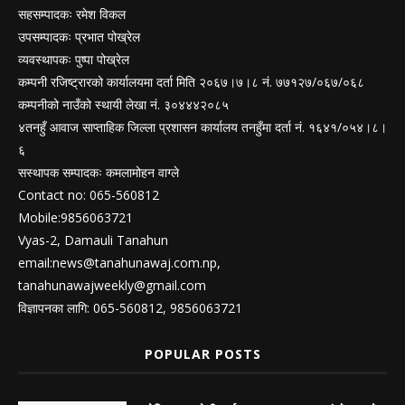
सहसम्पादकः रमेश विकल
उपसम्पादकः प्रभात पोख्रेल
व्यवस्थापकः पुष्पा पोख्रेल
कम्पनी रजिष्ट्रारको कार्यालयमा दर्ता मिति २०६७।७।८ नं. ७७१२७/०६७/०६८
कम्पनीको नाउँको स्थायी लेखा नं. ३०४४४२०८५
४तनहुँ आवाज साप्ताहिक जिल्ला प्रशासन कार्यालय तनहुँमा दर्ता नं. १६४१/०५४।८।
६
सस्थापक सम्पादकः कमलामोहन वाग्ले
Contact no: 065-560812
Mobile:9856063721
Vyas-2, Damauli Tanahun
email:
news@tanahunawaj.com.np
,
tanahunawajweekly@gmail.com
विज्ञापनका लागि: 065-560812, 9856063721
POPULAR POSTS