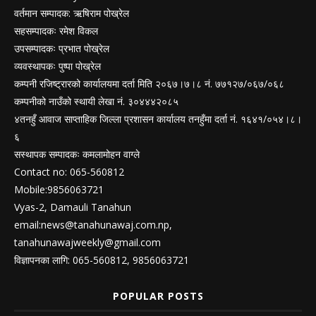
वर्तमान सम्पादक: ऋषिराम पोख्रेल
सहसम्पादकः रमेश विकल
उपसम्पादकः प्रभात पोख्रेल
व्यवस्थापकः पुष्पा पोख्रेल
कम्पनी रजिष्ट्रारको कार्यालयमा दर्ता मिति २०६७।७।८ नं. ७७१२७/०६७/०६८
कम्पनीको नाउँको स्थायी लेखा नं. ३०४४४२०८५
४तनहुँ आवाज साप्ताहिक जिल्ला प्रशासन कार्यालय तनहुँमा दर्ता नं. १६४१/०५४।८।
६
सस्थापक सम्पादकः कमलामोहन वाग्ले
Contact no: 065-560812
Mobile:9856063721
Vyas-2, Damauli Tanahun
email:
news@tanahunawaj.com.np
,
tanahunawajweekly@gmail.com
विज्ञापनका लागि: 065-560812, 9856063721
POPULAR POSTS