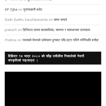
KP Ojha
on
युगान्तकारी बजेट
Badri Badhu Kaushikananda
on
समय सन्दर्भ
prakash
on
डिजिटल लतमा बालबालिका, समस्या र समाधानका उपायहरू
Prabina
on
‘व्यासको मेयरको उम्मेदवार हुनबाट पछि हट्न नदिने परिस्थिति बन्दैछ’
विहिवार १४ भाद्र २०८० को साँझ दमौलीमा निकालेको नेवारी
संस्कृतिको गाइजात्रा ।
Video
Player