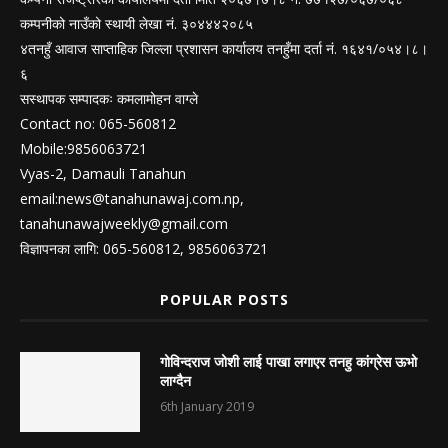
कम्पनीको नाउँको स्थायी लेखा नं. ३०४४४२०८५
४तनहुँ आवाज साप्ताहिक जिल्ला प्रशासन कार्यालय तनहुँमा दर्ता नं. १६४१/०५४।८।
६
सस्थापक सम्पादकः कमलामोहन वाग्ले
Contact no: 065-560812
Mobile:9856063721
Vyas-2, Damauli Tanahun
email:
news@tanahunawaj.com.np
,
tanahunawajweekly@gmail.com
विज्ञापनका लागि: 065-560812, 9856063721
POPULAR POSTS
गोविन्दराज जोशी लाई पाखा लगाएर तनहु कांग्रेस ऊभो
लाग्दैन
6th January 2019