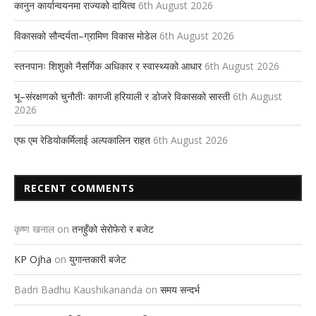
कानुन कार्यान्वयनमा राज्यको दायित्व
6th August 2026
विकासको सौन्दर्यता–ग्रामिण विकास मोडेल
6th August 2026
स्तनपानः शिशुको नैसर्गिक अधिकार र स्वास्थ्यको आधार
6th August 2026
भू–संरक्षणको चुनौतीः कागजी हरियाली र डोजरे विकासको सास्ती
6th August
2026
एफ एम रेडियोकर्मिलाई अल्पकालिन राहत
6th August 2026
RECENT COMMENTS
कृष्ण खनाल
on
तनहुँको सेरोफेरो र बजेट
KP Ojha
on
युगान्तकारी बजेट
Badri Badhu Kaushikananda
on
समय सन्दर्भ