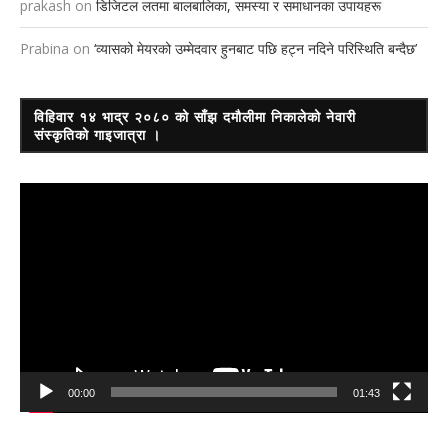
prakash
on
डिजिटल लतमा बालबालिका, समस्या र समाधानका उपायहरू
Prabina
on
‘व्यासको मेयरको उम्मेदवार हुनबाट पछि हट्न नदिने परिस्थिति बन्दैछ’
विहिवार १४ भाद्र २०८० को साँझ दमौलीमा निकालेको नेवारी
संस्कृतिको गाइजात्रा ।
Video
Player
00:00
01:43