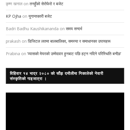
कृष्ण खनाल
on
तनहुँको सेरोफेरो र बजेट
KP Ojha
on
युगान्तकारी बजेट
Badri Badhu Kaushikananda
on
समय सन्दर्भ
prakash
on
डिजिटल लतमा बालबालिका, समस्या र समाधानका उपायहरू
Prabina
on
‘व्यासको मेयरको उम्मेदवार हुनबाट पछि हट्न नदिने परिस्थिति बन्दैछ’
विहिवार १४ भाद्र २०८० को साँझ दमौलीमा निकालेको नेवारी
संस्कृतिको गाइजात्रा ।
Video
Player