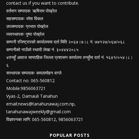
contact us if you want to contribute.
वर्तमान सम्पादक: ऋषिराम पोख्रेल
सहसम्पादकः रमेश विकल
उपसम्पादकः प्रभात पोख्रेल
व्यवस्थापकः पुष्पा पोख्रेल
कम्पनी रजिष्ट्रारको कार्यालयमा दर्ता मिति २०६७।७।८ नं. ७७१२७/०६७/०६८
कम्पनीको नाउँको स्थायी लेखा नं. ३०४४४२०८५
४तनहुँ आवाज साप्ताहिक जिल्ला प्रशासन कार्यालय तनहुँमा दर्ता नं. १६४१/०५४।८।
६
सस्थापक सम्पादकः कमलामोहन वाग्ले
Contact no: 065-560812
Mobile:9856063721
Vyas-2, Damauli Tanahun
email:
news@tanahunawaj.com.np
,
tanahunawajweekly@gmail.com
विज्ञापनका लागि: 065-560812, 9856063721
POPULAR POSTS