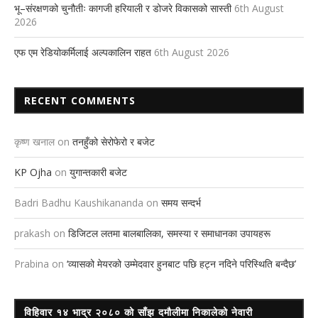
भू–संरक्षणको चुनौतीः कागजी हरियाली र डोजरे विकासको सास्ती
6th August
2026
एफ एम रेडियोकर्मिलाई अल्पकालिन राहत
6th August 2026
RECENT COMMENTS
कृष्ण खनाल
on
तनहुँको सेरोफेरो र बजेट
KP Ojha
on
युगान्तकारी बजेट
Badri Badhu Kaushikananda
on
समय सन्दर्भ
prakash
on
डिजिटल लतमा बालबालिका, समस्या र समाधानका उपायहरू
Prabina
on
‘व्यासको मेयरको उम्मेदवार हुनबाट पछि हट्न नदिने परिस्थिति बन्दैछ’
विहिवार १४ भाद्र २०८० को साँझ दमौलीमा निकालेको नेवारी