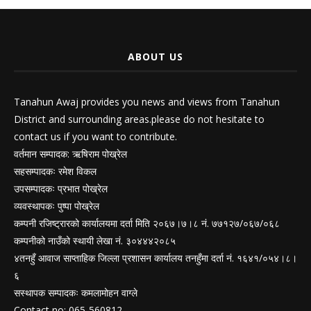
ABOUT US
Tanahun Awaj provides you news and views from Tanahun
District and surrounding areas.please do not hesitate to
contact us if you want to contribute.
वर्तमान सम्पादक: ऋषिराम पोख्रेल
सहसम्पादकः रमेश विकल
उपसम्पादकः प्रभात पोख्रेल
व्यवस्थापकः पुष्पा पोख्रेल
कम्पनी रजिष्ट्रारको कार्यालयमा दर्ता मिति २०६७।७।८ नं. ७७१२७/०६७/०६८
कम्पनीको नाउँको स्थायी लेखा नं. ३०४४४२०८५
४तनहुँ आवाज साप्ताहिक जिल्ला प्रशासन कार्यालय तनहुँमा दर्ता नं. १६४१/०५४।८।
६
सस्थापक सम्पादकः कमलामोहन वाग्ले
Contact no: 065-560812