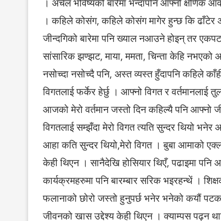
। अचेल भविष्यको बारेमा भन्दापनि आफ्नो क्षणिक आवश
। कहिले कोसंग, कहिले कोसंग मागेर हुन्छ कि ढाँटेर
जीन्दगिको बारेमा पनि ख्याल नआउने होइन् तर एकपटक लि
सांसारिक झण्झट, माया, ममता, चिन्ता केहि नभएको आ
नसोच्दा नसोच्दै पनि, अस्त व्यस्त हुँदापनि कहिले काँ
विगतलाई फर्केर हेर्छु । आफ्नो विगत र वर्तमानला
आजको मेरो वर्तमान जस्तो दिन कहिल्यै पनि आफ्नो ज
विगतलाई सम्झँदा मेरो विगत त्यति सुन्दर थियो भनेर 
आहा कति सुन्दर थियो,मेरो विगत । बुबा आमाको एक्लो
केही थिएन । सानैदेखि होसियार थिएँ, पढाइमा पनि अब्
कार्यक्रमहरुमा पनि बारम्बार सरिक भइरहन्थें । शिक्षकह
फलानाको छोरो जस्तो हुनुपर्छ भनेर भनेको कयौं पटक आ
जीवनको खास उद्देश्य केही थिएन । क्याम्पस पढ्न थाल