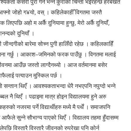
्यकता कसरी पुरा गर्ने भन्ने कुराको चिन्ता भईरहन्छ हरबखत
 आफ्नो जोहो ग¥यो, वस् । कहिलेकाहीँ विगतमा जस्तै
एपछि अहो म अर्कै दुनियामा हुन्छु, मेरो अर्कै दुनियाँ,
नन्दको दुनियाँ ।
ही जीन्दगीको बारेमा सोच्न पुगी हालिँदो रहेछ । कहिलकाहिँ
ई तुलना गर्छु । आकाश–जमिनको फरक पाउँछु । विगतमा मलाई
ीवनमा आउँछ जस्तो लाग्दैनथ्यो । आज वर्तमानमा बसेर
आफैलाई पत्याउन मुस्किल पर्छ ।
 सन्तान थिएँ । आवश्यकताभन्दा धेरै नभएपनि नपुग्दो भन्ने
बल नै थिएँ । पढाइमा मात्र होइन विद्यालयमा हुने अरु
रुको नजरमा पर्ने विद्यार्थीहरु मध्ये मै पर्थें । समाजपनि
फैले सुन्ने सौभाग्य पाएको थिएँ । विद्यालय तहमा हुँदासम्म
ेपछि विस्तारै विस्तारै जीवनको रुपरेखा पनि कोर्न