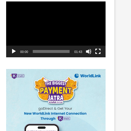
Video
Player
00:00
01:43