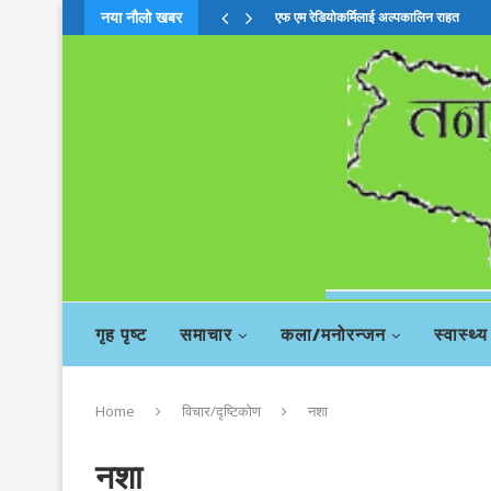
नया नौलो खबर
चिया बहसमाः दाहालको सदस्यता खारेजी सिफा
गृह पृष्ट
समाचार
कला/मनोरन्जन
स्वास्थ्य
Home
विचार/दृष्टिकोण
नशा
नशा