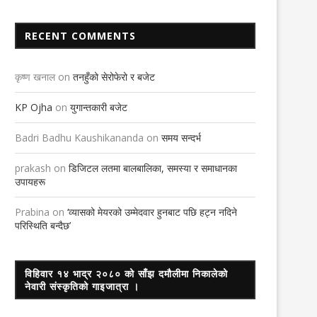
RECENT COMMENTS
कृष्ण खनाल
on
तनहुँको सेरोफेरो र बजेट
KP Ojha
on
युगान्तकारी बजेट
Badri Badhu Kaushikananda
on
समय सन्दर्भ
prakash
on
डिजिटल लतमा बालबालिका, समस्या र समाधानका
उपायहरू
Prabina
on
‘व्यासको मेयरको उम्मेदवार हुनबाट पछि हट्न नदिने
परिस्थिति बन्दैछ’
विहिवार १४ भाद्र २०८० को साँझ दमौलीमा निकालेको
नेवारी संस्कृतिको गाइजात्रा ।