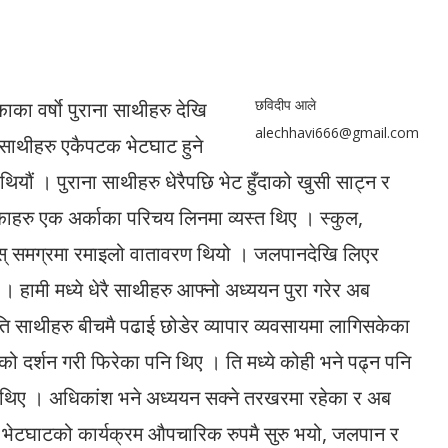
छविदीप आले
का वर्षाे पुराना साथीहरु देखि
alechhavi666@gmail.com
 साथीहरु एकैपटक भेटघाट हुने
यौं । पुराना साथीहरु धेरैपछि भेट हुँदाको खुसी साट्न र
काहरु एक अर्काका परिचय लिनमा व्यस्त थिए । स्कुल,
 होस् समग्रमा रमाइलो वातावरण थियो । जलपानदेखि लिएर
। हामी मध्ये धेरै साथीहरु आफ्नो अध्ययन पुरा गरेर अब
ि साथीहरु बीचमै पढाई छोडेर व्यापार व्यवसायमा लागिसकेका
ो दर्शन गरी फिरेका पनि थिए । ति मध्ये कोही भने पढ्न पनि
नि थिए । अधिकांश भने अध्ययन सक्ने तरखरमा रहेका र अब
म्रो भेटघाटको कार्यक्रम औपचारिक रुपमै सुरु भयो, जलपान र