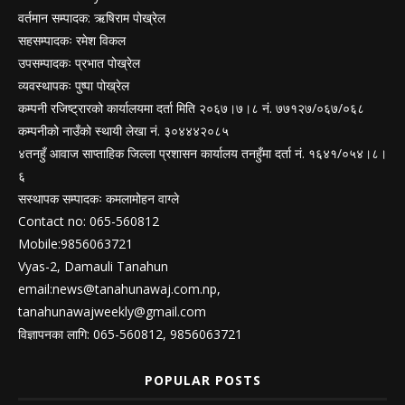
वर्तमान सम्पादक: ऋषिराम पोख्रेल
सहसम्पादकः रमेश विकल
उपसम्पादकः प्रभात पोख्रेल
व्यवस्थापकः पुष्पा पोख्रेल
कम्पनी रजिष्ट्रारको कार्यालयमा दर्ता मिति २०६७।७।८ नं. ७७१२७/०६७/०६८
कम्पनीको नाउँको स्थायी लेखा नं. ३०४४४२०८५
४तनहुँ आवाज साप्ताहिक जिल्ला प्रशासन कार्यालय तनहुँमा दर्ता नं. १६४१/०५४।८।
६
सस्थापक सम्पादकः कमलामोहन वाग्ले
Contact no: 065-560812
Mobile:9856063721
Vyas-2, Damauli Tanahun
email:
news@tanahunawaj.com.np
,
tanahunawajweekly@gmail.com
विज्ञापनका लागि: 065-560812, 9856063721
POPULAR POSTS