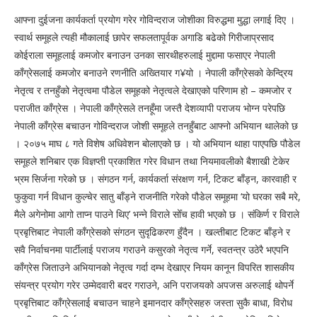
आफ्ना दुईजना कार्यकर्ता प्रयोग गरेर गोविन्दराज जोशीका विरुद्धमा मुद्धा लगाई दिए ।
स्वार्थ समूहले त्यही मौकालाई छापेर सफलतापूर्वक अगाडि बढेको गिरीजाप्रसाद
कोईराला समूहलाई कमजोर बनाउन उनका सारथीहरुलाई मुद्दामा फसाएर नेपाली
काँग्रेसलाई कमजोर बनाउने रणनीति अख्तियार ग¥यो । नेपाली काँग्रेसको केन्द्रिय
नेतृत्व र तनहुँको नेतृत्वमा पौडेल समूहको नेतृत्वले देखाएको परिणाम हो – कमजोर र
पराजीत काँग्रेस । नेपाली काँग्रेसले तनहूँमा जस्तै देशव्यापी पराजय भोग्न परेपछि
नेपाली काँग्रेस बचाउन गोविन्दराज जोशी समूहले तनहुँबाट आफ्नो अभियान थालेको छ
। २०७५ माघ ८ गते विशेष अधिवेशन बोलाएको छ । यो अभियान थाहा पाएपछि पौडेल
समूहले शनिबार एक विज्ञप्ती प्रकाशित गरेर विधान तथा नियमावलीको बैशाखी टेकेर
भ्रम सिर्जना गरेको छ । संगठन गर्न, कार्यकर्ता संरक्षण गर्न, टिकट बाँड्न, कारवाही र
फुकुवा गर्न विधान कुल्चेर सातु बाँड्ने राजनीति गरेको पौडेल समूहमा ‘यो घरका सबै मरे,
मैले अगेनोमा आगो ताप्न पाउने थिए’ भन्ने विराले सोँच हावी भएको छ । संकिर्ण र विराले
प्रबृत्तिबाट नेपाली काँग्रेसको संगठन सुदृढिकरण हुँदैन । खल्तीबाट टिकट बाँड्ने र
सवै निर्वाचनमा पार्टीलाई पराजय गराउने कसुरको नेतृत्व गर्ने, स्वतन्त्र उठेरै भएपनि
काँग्रेस जिताउने अभियानको नेतृत्व गर्दा दम्भ देखाएर नियम कानून विपरित शासकीय
संयन्त्र प्रयोग गरेर उम्मेदवारी बदर गराउने, अनि पराजयको अपजस अरुलाई थोपर्ने
प्रबृत्तिबाट काँग्रेसलाई बचाउन चाहने इमानदार काँग्रेसहरु जस्ता सुकै बाधा, विरोध