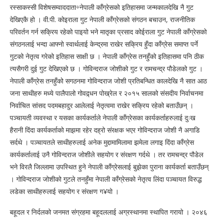
रस्साकस्सी विशेषसम्वाददाता÷नेपाली काँग्रेसको इतिहासमा जन्मकालदेखि नै गुट
देखिएकै हो । वी.पी. कोइराला गुट नेपाली काँग्रेसको संगठन बचाउन, राजनीतिक
परिवर्तन गर्न सक्रिय रहेको पाइयो भने मातृका प्रसाद कोईराला गुट नेपाली काँग्रेसको
संगठनलाई भन्दा आफ्नो स्वार्थलाई केन्द्रमा राखेर सक्रिय हुँदा काँग्रेस समाप्त पर्ने
गुटको नेतृत्व गरेको इतिहास साक्षी छ । नेपाली काँग्रेस तनहुँको इतिहासमा पनि ठीक
त्यसैगरी दुई गुट देखिएको छ । गोविन्दराज जोशीको गुट र रामचन्द्र पौडेलको गुट ।
नेपाली काँग्रेस तनहुँको सगठनमा गोविन्दराज जोशी प्रतिबन्धित कालदेखि नै सात आठ
जना साथीहरु मध्ये पालैपालो गोवद्र्धन पोख्रेल र २०१५ सालको संसदीय निर्वाचनमा
निर्वाचित सांसद पदमबहादुर आलेलाई नेतृत्वमा राखेर सक्रिय रहेको बताउँछन् ।
पञ्चायती व्यवस्था र यसका कार्यकर्ताले नेपाली काँग्रेसका कार्यकर्ताहरुलाई दुःख
हैरानी दिंदा कार्यकर्ताको माझमा रहेर दह्रो संरक्षक भएर गोविन्दराज जोशी नै अगाडि
सर्दथे । पञ्चायतले साथीहरुलाई अनेक मुद्दामामिलामा झमेला लगाइ दिंदा काँग्रेस
कार्यकर्तालाई उनै गोविन्दराज जोशीले सहयोग र संरक्षण गर्दथे । तर रामचन्द्र पौडेल
भने विरलै जिल्लामा उपस्थित हुने नेपाली काँग्रेसलाई बुझेका पुराना कार्यकर्ता बताउँछन्
। गोविन्दराज जोशीको गुटले तनहुँमा नेपाली काँग्रेसको नेतृत्व लिंदा पञ्चायत विरुद्ध
लडेका साथीहरुलाई सहयोग र संरक्षण ग¥यो ।
बहूदल र निर्दलको जनमत संग्रहमा बहूदललाई अग्रस्थानमा स्थापित गरायो । २०४६