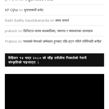
KP Ojha
on
युगान्तकारी बजेट
Badri Badhu Kaushikananda
on
समय सन्दर्भ
prakash
on
डिजिटल लतमा बालबालिका, समस्या र समाधानका उपायहरू
Prabina
on
‘व्यासको मेयरको उम्मेदवार हुनबाट पछि हट्न नदिने परिस्थिति बन्दैछ’
विहिवार १४ भाद्र २०८० को साँझ दमौलीमा निकालेको नेवारी
संस्कृतिको गाइजात्रा ।
Video
Player