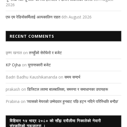
2026
एफ एम रेडियोकर्मिलाई अल्पकालिन राहत
6th August 2026
RECENT COMMENTS
कृष्ण खनाल
on
तनहुँको सेरोफेरो र बजेट
KP Ojha
on
युगान्तकारी बजेट
Badri Badhu Kaushikananda
on
समय सन्दर्भ
prakash
on
डिजिटल लतमा बालबालिका, समस्या र समाधानका उपायहरू
Prabina
on
‘व्यासको मेयरको उम्मेदवार हुनबाट पछि हट्न नदिने परिस्थिति बन्दैछ’
विहिवार १४ भाद्र २०८० को साँझ दमौलीमा निकालेको नेवारी
संस्कृतिको गाइजात्रा ।