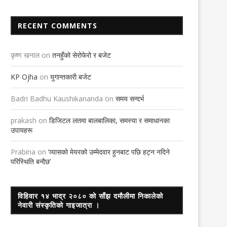
RECENT COMMENTS
कृष्ण खनाल
on
तनहुँको सेरोफेरो र बजेट
KP Ojha
on
युगान्तकारी बजेट
Badri Badhu Kaushikananda
on
समय सन्दर्भ
prakash
on
डिजिटल लतमा बालबालिका, समस्या र समाधानका
उपायहरू
Prabina
on
‘व्यासको मेयरको उम्मेदवार हुनबाट पछि हट्न नदिने
परिस्थिति बन्दैछ’
विहिवार १४ भाद्र २०८० को साँझ दमौलीमा निकालेको
नेवारी संस्कृतिको गाइजात्रा ।