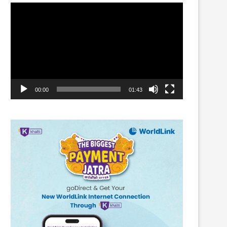
Video
Player
00:00
01:43