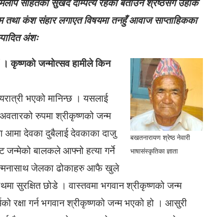
लमिलाप सहितको सुखद दाम्पत्य रहेको बताउने श्रेष्ठसंग उहाँकै
 जन्म तथा कंश संहार लगाएत विषयमा तनहुँ आवाज साप्ताहिकका
्पादित अंशः
ौं । कृष्णको जन्मोत्सव हामीले किन
ध्यरात्री भएको मानिन्छ । यसलाई
 अवतारको रुपमा श्रीकृष्णको जन्म
था आमा देवका दुबैलाई देवकाका दाजु
बखतनारायण श्रेष्ठ नेवारी
जन्मेको बालकले आफ्नो हत्या गर्ने
भाषासंस्कृतिका ज्ञाता
जन्मनासाथ जेलका ढोकाहरु आफै खुले
थमा सुरक्षित छोडे । वास्तवमा भगवान श्रीकृष्णको जन्म
मको रक्षा गर्न भगवान श्रीकृष्णको जन्म भएको हो । आसुरी