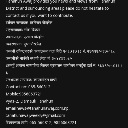
Tanahun Awaj provides you news and views from Tanahun
District and surrounding areas.please do not hesitate to
contact us if you want to contribute.
वर्तमान सम्पादक: ऋषिराम पोख्रेल
सहसम्पादकः रमेश विकल
उपसम्पादकः प्रभात पोख्रेल
व्यवस्थापकः पुष्पा पोख्रेल
कम्पनी रजिष्ट्रारको कार्यालयमा दर्ता मिति २०६७।७।८ नं. ७७१२७/०६७/०६८
कम्पनीको नाउँको स्थायी लेखा नं. ३०४४४२०८५
४तनहुँ आवाज साप्ताहिक जिल्ला प्रशासन कार्यालय तनहुँमा दर्ता नं. १६४१/०५४।८।
६
सस्थापक सम्पादकः कमलामोहन वाग्ले
Contact no: 065-560812
Mobile:9856063721
Vyas-2, Damauli Tanahun
email:
news@tanahunawaj.com.np
,
tanahunawajweekly@gmail.com
विज्ञापनका लागि: 065-560812, 9856063721