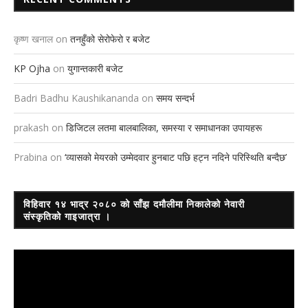
कृष्ण खनाल
on
तनहुँको सेरोफेरो र बजेट
KP Ojha
on
युगान्तकारी बजेट
Badri Badhu Kaushikananda
on
समय सन्दर्भ
prakash
on
डिजिटल लतमा बालबालिका, समस्या र समाधानका उपायहरू
Prabina
on
‘व्यासको मेयरको उम्मेदवार हुनबाट पछि हट्न नदिने परिस्थिति बन्दैछ’
विहिवार १४ भाद्र २०८० को साँझ दमौलीमा निकालेको नेवारी
संस्कृतिको गाइजात्रा ।
Video
Player