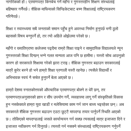
नागरिकको हो। प्रमाणपत्र किनबेच गर्ने महँगा र गुणस्तरहीन शिक्षण संस्थालाई
बहिष्कार गर्नैपर्छ। शैक्षिक माफियाको सिन्डिकेटबाट बच्न शिक्षालाई राष्ट्रियकरण
गरिनैपर्छ।
शिक्षा र स्वास्थ्यमा सबै जनताको समान पहुँच हुने अवस्था निर्माण हुनुपर्छ भनी ठूलो
बहसको विषय बन्नुपर्ने हो, तर त्यो अहिले ओझेलमा परेको छ।
महँगो र ख्यातिप्राप्त कलेजमा पढ्दैमा राम्रो शिक्षा पाइने र सामुदायिक विद्यालयले न्यून
गुणस्तरको शिक्षा दिन्छन् भन्ने गलत मान्यता आज पनि छ हामीमा। यस्तो सोच आउनुको
कारण हो सरकारले शिक्षामा गरेको झारा टराइ। शैक्षिक गुणस्तर बढाउन सरकारलाई
मात्रै कुरेर बस्ने हो भने हाम्रो शिक्षा प्रणाली यस्तै रहनेछ। त्यसैले विद्यार्थी र
अभिभावक स्वयं नै सचेत हुनुपर्ने बेला आएको छ।
हाम्रो देशमा स्नातकोत्तरको औपचारिक प्रमाणपत्र बोक्ने त धेरै छन्, तर
प्रमाणपत्रअनुसारको ज्ञान र सीप उपयोग गर्ने, व्यवहारमा लागू गर्ने संस्कृतिको विकास
हुन नसकेकाले हाम्रा युवा खाडी र मलेसियामा काम गर्न जान बाध्य भइरहेका छन्। अब
सरकारले शैक्षिक गुणस्तर बढाउन एउटा छुट्टै मापदण्ड तयार पार्नुपर्ने स्थिति आएको
छ। तोकिएको मापदण्डलाई जसले कार्यान्वयन गर्न सक्छ त्यसलाई मात्र इजाजत दिने र
इजाजत नवीकरण गर्न दिनुपर्छ। त्यस्तो गर्न नसक्ने संस्थालाई राष्ट्रियकरण गर्नुपर्ने