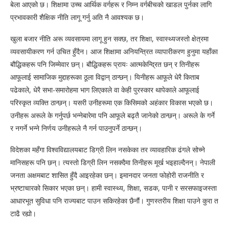
बेला आएको छ। शिक्षामा उच्च आर्थिक वर्गहरू र निम्न वर्गबीचको खाडल पुर्नका लागि
प्रभावकारी शैक्षिक नीति लागू गर्नु अति नै आवश्यक छ।
खुला बजार नीति अरू व्यवसायमा लागू हुन सक्छ, तर शिक्षा, स्वास्थ्यजस्तो क्षेत्रमा
व्यवसायीकरण गर्न उचित हुँदैन। आज शिक्षामा अनियन्त्रित व्यापारीकरण हुनुमा यहाँका
बौद्धिकहरू पनि जिम्मेवार छन्। बौद्धिकहरू प्रायः आत्मकेन्द्रित छन् र तिनीहरू
आफूलाई सामाजिक मुद्दाहरूका ठूला विद्वान् ठान्छन्। यिनीहरू आफूले धेरै किताब
पढेकाले, धेरै सभा-समारोहमा भाग लिएकाले वा केही पुरस्कार थापेकाले आफूलाई
परिस्कृत व्यक्ति ठान्छन्। यसरी उनीहरूमा एक किसिमको अहंकार विकास भएको छ।
उनीहरू अरूले के गर्नुपर्छ भन्नेबारेमा पनि आफूले बढ्तै जानेको ठान्छन्। अरूले के गर्ने
र नगर्ने भन्ने निर्णय उनीहरूले नै गर्न पाउनुपर्ने ठान्छन्।
विदेशका महँगा विश्वविद्यालयबाट डिग्री लिन नसकेका तर व्यावहारिक ढंगले सोच्ने
मानिसहरू पनि छन्। त्यस्तो डिग्री लिन नसक्दैमा तिनीहरू मूर्ख भइहाल्दैनन्। नेपाली
जनता अक्षमबाट शासित हुँदै आइरहेका छन्। इमानदार जनता फोहोरी राजनीति र
भ्रष्टाचारको सिकार भएका छन्। हामी स्वास्थ्य, शिक्षा, सडक, पानी र सरसफाइजस्ता
आधारभूत सुविधा पनि राज्यबाट पाउन सकिरहेका छैनौं। गुणस्तरीय शिक्षा पाउने कुरा त
टाढै रह्यो।