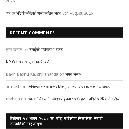
2026
एफ एम रेडियोकर्मिलाई अल्पकालिन राहत
6th August 2026
RECENT COMMENTS
कृष्ण खनाल
on
तनहुँको सेरोफेरो र बजेट
KP Ojha
on
युगान्तकारी बजेट
Badri Badhu Kaushikananda
on
समय सन्दर्भ
prakash
on
डिजिटल लतमा बालबालिका, समस्या र समाधानका उपायहरू
Prabina
on
‘व्यासको मेयरको उम्मेदवार हुनबाट पछि हट्न नदिने परिस्थिति बन्दैछ’
विहिवार १४ भाद्र २०८० को साँझ दमौलीमा निकालेको नेवारी
संस्कृतिको गाइजात्रा ।