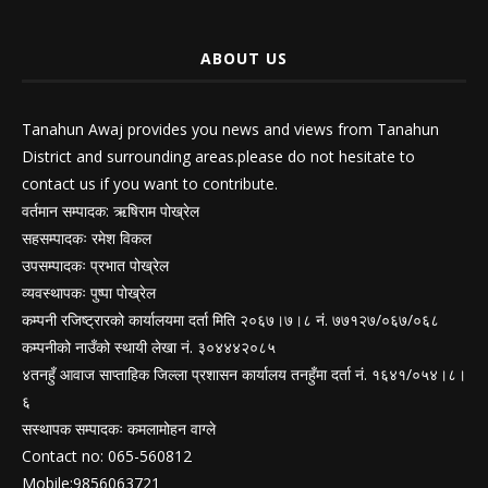
ABOUT US
Tanahun Awaj provides you news and views from Tanahun
District and surrounding areas.please do not hesitate to
contact us if you want to contribute.
वर्तमान सम्पादक: ऋषिराम पोख्रेल
सहसम्पादकः रमेश विकल
उपसम्पादकः प्रभात पोख्रेल
व्यवस्थापकः पुष्पा पोख्रेल
कम्पनी रजिष्ट्रारको कार्यालयमा दर्ता मिति २०६७।७।८ नं. ७७१२७/०६७/०६८
कम्पनीको नाउँको स्थायी लेखा नं. ३०४४४२०८५
४तनहुँ आवाज साप्ताहिक जिल्ला प्रशासन कार्यालय तनहुँमा दर्ता नं. १६४१/०५४।८।
६
सस्थापक सम्पादकः कमलामोहन वाग्ले
Contact no: 065-560812
Mobile:9856063721