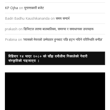
KP Ojha
on
युगान्तकारी बजेट
Badri Badhu Kaushikananda
on
समय सन्दर्भ
prakash
on
डिजिटल लतमा बालबालिका, समस्या र समाधानका उपायहरू
Prabina
on
‘व्यासको मेयरको उम्मेदवार हुनबाट पछि हट्न नदिने परिस्थिति बन्दैछ’
विहिवार १४ भाद्र २०८० को साँझ दमौलीमा निकालेको नेवारी
संस्कृतिको गाइजात्रा ।
Video
Player