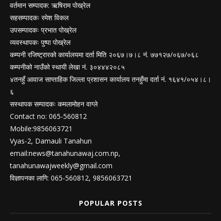
वर्तमान सम्पादक: ऋषिराम पोख्रेल
सहसम्पादकः रमेश विकल
उपसम्पादकः प्रभात पोख्रेल
व्यवस्थापकः पुष्पा पोख्रेल
कम्पनी रजिष्ट्रारको कार्यालयमा दर्ता मिति २०६७।७।८ नं. ७७१२७/०६७/०६८
कम्पनीको नाउँको स्थायी लेखा नं. ३०४४४२०८५
४तनहुँ आवाज साप्ताहिक जिल्ला प्रशासन कार्यालय तनहुँमा दर्ता नं. १६४१/०५४।८।
६
सस्थापक सम्पादकः कमलामोहन वाग्ले
Contact no: 065-560812
Mobile:9856063721
Vyas-2, Damauli Tanahun
email:
news@tanahunawaj.com.np
,
tanahunawajweekly@gmail.com
विज्ञापनका लागि: 065-560812, 9856063721
POPULAR POSTS