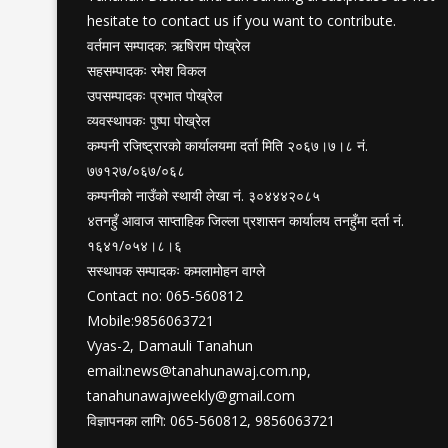
hesitate to contact us if you want to contribute.
वर्तमान सम्पादक: ऋषिराम पोख्रेल
सहसम्पादकः रमेश विकल
उपसम्पादकः प्रभात पोख्रेल
व्यवस्थापकः पुष्पा पोख्रेल
कम्पनी रजिष्ट्रारको कार्यालयमा दर्ता मिति २०६७।७।८ नं.
७७१२७/०६७/०६८
कम्पनीको नाउँको स्थायी लेखा नं. ३०४४४२०८५
४तनहुँ आवाज साप्ताहिक जिल्ला प्रशासन कार्यालय तनहुँमा दर्ता नं.
१६४१/०५४।८।६
सस्थापक सम्पादकः कमलामोहन वाग्ले
Contact no: 065-560812
Mobile:9856063721
Vyas-2, Damauli Tanahun
email:
news@tanahunawaj.com.np
,
tanahunawajweekly@gmail.com
विज्ञापनका लागि: 065-560812, 9856063721