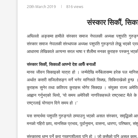
20th March 2019
816
views
संस्कार सिकौं, सिक
अघिल्लो अङ्कमा हामीले संस्कार समाज नेपालकी अध्यक्ष पशुपति गुरुङ्ग
संस्कार समाज नेपालकी संस्थापक अध्यक्ष पशुपति गुरुङ्गले लेख्नु भएको प्रव
आधारमा लेखिकाले अत्यन्त सरल भाषा र शैलीमा मनका कुराहरु पस्कनु भए
संस्कार सिकौं, सिकाऔं आफ्नो देश आफैँ बनाऔं
मानव जीवन सिकाइको यात्रा हो । जन्मेदेखि मर्नेबेलासम्म हरेक पल मानिसले 
अर्थात कसरी सजिलोसङ्ग मर्ने भनेर मानिसले सिक्छ, सिकिराखेको हुन्
कुराहरू सुनेर तथा कतिपय कुराहरू भोगेर सिक्दछ । संयुक्त राज्य अमेर
आह्वान गर्नुभएको थियो, ‘यो समय अमेरिकी नागरिकहरूले राष्ट्रबाट मैले के प
राष्ट्रलाई योगदान दिने समय हो ।’
यस सन्दर्भमा पशुपति गुरुङ्गले ठम्याउनु भएको असल संस्कार, समृद्धिक
मनको गहिरो छाप, मानसिक प्रभाव, पूर्वानुमान, वासना, धारणा, परिष्कार, संश
संस्कारमा थप्नु पर्ने कुरा ग्रहणशीलता पनि हो । जो कसैको पनि असल काम,