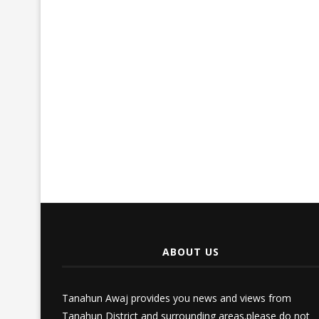
ABOUT US
Tanahun Awaj provides you news and views from
Tanahun District and surrounding areas.please do not