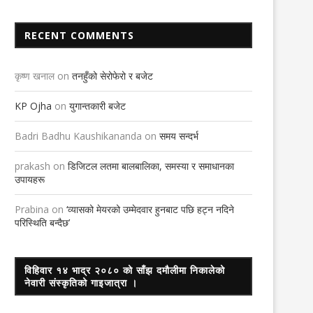
RECENT COMMENTS
कृष्ण खनाल
on
तनहुँको सेरोफेरो र बजेट
KP Ojha
on
युगान्तकारी बजेट
Badri Badhu Kaushikananda
on
समय सन्दर्भ
prakash
on
डिजिटल लतमा बालबालिका, समस्या र समाधानका
उपायहरू
Prabina
on
‘व्यासको मेयरको उम्मेदवार हुनबाट पछि हट्न नदिने
परिस्थिति बन्दैछ’
विहिवार १४ भाद्र २०८० को साँझ दमौलीमा निकालेको
नेवारी संस्कृतिको गाइजात्रा ।