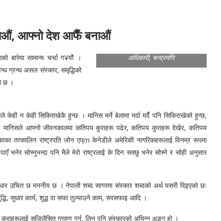
ाऔं, आफ्नो देश आफैँ बनाऔं
को बारेमा सामान्य चर्चा ग¥यौं ।
अधिकारी, चन्द्रमणि
न्ध ग्रन्थ असल संस्कार, समृद्धिको
को छ ।
केही न केही सिकिराखेकै हुन्छ । मानिस मर्ने बेलामा मर्दा मर्दै पनि सिकिराखेको हुन्छ,
छ । मानिसले आफ्नो जीवनकालमा कतिपय कुराहरू पढेर, कतिपय कुराहरू देखेर, कतिपय
िकाका तत्कालिन राष्ट्रपति जोन एप्m केनेडीले अमेरिकी नागरिकहरूलाई विनम्र रूपमा
ाएँ भनेर सोच्नुभन्दा पनि मैले मेरो राष्ट्रलाई के दिन सक्छु भनेर सोच्ने र सोही अनुसार
ो आधार उचित छ मननीय छ । नेपाली शब्द सागरमा संस्कार शब्दको अर्थ यसरी दिइएको छः
ुद्धि, सुधार कार्य, शुद्ध वा सफा तुल्याउने काम, सरसफाइ आदि ।
 कुराहरूलाई सजिलैसित ग्रहण गर्नु, लिनु पनि संस्कारको अभिन्न अङ्ग हो ।