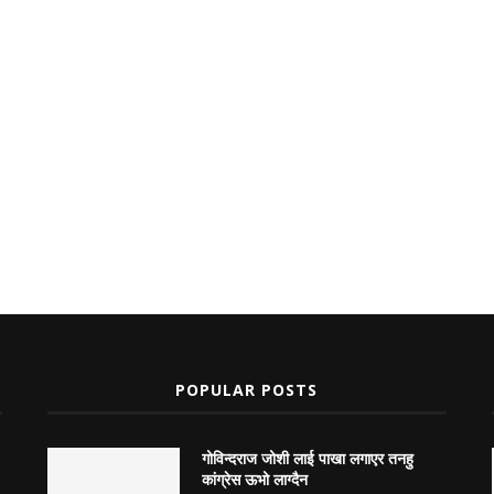
POPULAR POSTS
गोविन्दराज जोशी लाई पाखा लगाएर तनहु
कांग्रेस ऊभो लाग्दैन