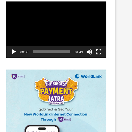
Video
Player
00:00
01:43