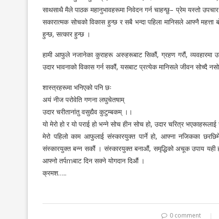
साथसाथै मैले पाठक महानुभावहरूमा निवेदन गर्न चाहन्छु– प्रेम यस्तो उप
सकारात्मक सोचको विकास हुन्छ र सबै भन्दा पहिला मानिसले आफ्नै महत्ता बो
हुन्छ, सत्कार हुन्छ ।
हामी आफुले नजानेका कुराहरू अरुहरूबाट सिकौं, ग्रहण गरौं, व्यवहारमा उत
उदार भावनाको विकास गर्न सकौं, यसबाट प्रत्येक मानिसले जीवन सोच्दै नसो
शास्त्रहरूमा भनिएको पनि छः
अयं नीज परोवेति गणना लघुचेतषाम्
उदार चरीतानांतु वसुद्यैव कुटुम्बकम् ।।
यो मेरो हो र यो पराई हो भन्ने सोच हीन सोच हो, उदार चरित्र भएकाहरूलाई स
मेरो पहिलो काम आफुलाई संस्कारयुक्त पार्ने हो, आफ्ना नजिकका छरछिमेक
संस्कारयुक्त बन्न सकौं । संस्कारयुक्त बनाऔं, समृद्धिको अचूक उपाय यही हो
आफ्नो तर्पmबाट दिन सक्ने योगदान दिऔं ।
क्रमश…..
0 comment