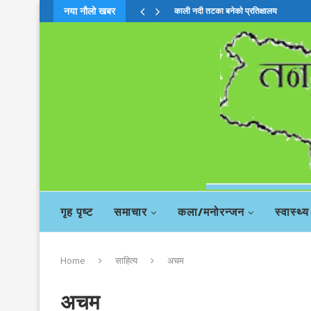
नया नौलो खबर
काली नदी तटका बनेकाे प्रतिक्षालय
गृह पृष्ट
समाचार
कला/मनोरन्जन
स्वास्थ्य
Home
साहित्य
अचम
अचम