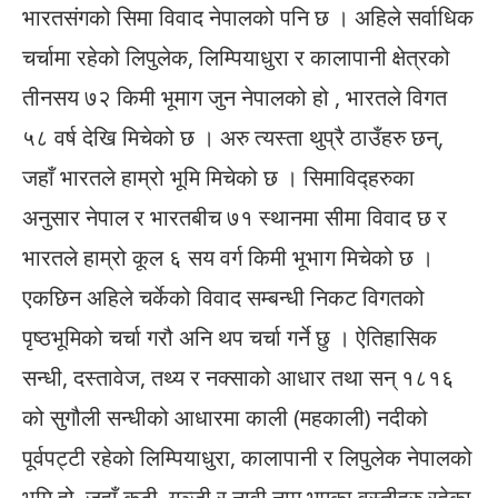
भारतसंगको सिमा विवाद नेपालको पनि छ । अहिले सर्वाधिक
चर्चामा रहेको लिपुलेक, लिम्पियाधुरा र कालापानी क्षेत्रको
तीनसय ७२ किमी भूमाग जुन नेपालको हो , भारतले विगत
५८ वर्ष देखि मिचेको छ । अरु त्यस्ता थुप्रै ठाउँहरु छन्,
जहाँ भारतले हाम्रो भूमि मिचेको छ । सिमाविद्हरुका
अनुसार नेपाल र भारतबीच ७१ स्थानमा सीमा विवाद छ र
भारतले हाम्रो कूल ६ सय वर्ग किमी भूभाग मिचेको छ ।
एकछिन अहिले चर्केको विवाद सम्बन्धी निकट विगतको
पृष्ठभूमिको चर्चा गरौ अनि थप चर्चा गर्ने छु । ऐतिहासिक
सन्धी, दस्तावेज, तथ्य र नक्साको आधार तथा सन् १८१६
को सुगौली सन्धीको आधारमा काली (महकाली) नदीको
पूर्वपट्टी रहेको लिम्पियाधुरा, कालापानी र लिपुलेक नेपालको
भूमि हो, जहाँ कुटी, गुञ्जी र नावी नाम भएका वस्तीहरु रहेका