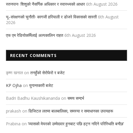
स्तनपानः शिशुको नैसर्गिक अधिकार र स्वास्थ्यको आधार
6th August 2026
भू–संरक्षणको चुनौतीः कागजी हरियाली र डोजरे विकासको सास्ती
6th August
2026
एफ एम रेडियोकर्मिलाई अल्पकालिन राहत
6th August 2026
RECENT COMMENTS
कृष्ण खनाल
on
तनहुँको सेरोफेरो र बजेट
KP Ojha
on
युगान्तकारी बजेट
Badri Badhu Kaushikananda
on
समय सन्दर्भ
prakash
on
डिजिटल लतमा बालबालिका, समस्या र समाधानका उपायहरू
Prabina
on
‘व्यासको मेयरको उम्मेदवार हुनबाट पछि हट्न नदिने परिस्थिति बन्दैछ’