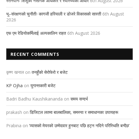
स्तनपानः शिशुको नैसर्गिक अधिकार र स्वास्थ्यको आधार
6th August 2026
भू–संरक्षणको चुनौतीः कागजी हरियाली र डोजरे विकासको सास्ती
6th August
2026
एफ एम रेडियोकर्मिलाई अल्पकालिन राहत
6th August 2026
RECENT COMMENTS
कृष्ण खनाल
on
तनहुँको सेरोफेरो र बजेट
KP Ojha
on
युगान्तकारी बजेट
Badri Badhu Kaushikananda
on
समय सन्दर्भ
prakash
on
डिजिटल लतमा बालबालिका, समस्या र समाधानका उपायहरू
Prabina
on
‘व्यासको मेयरको उम्मेदवार हुनबाट पछि हट्न नदिने परिस्थिति बन्दैछ’