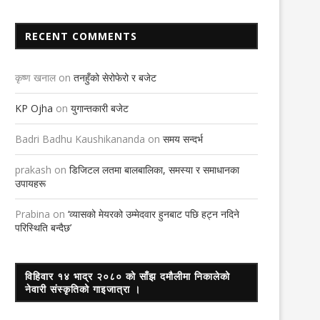
RECENT COMMENTS
कृष्ण खनाल
on
तनहुँको सेरोफेरो र बजेट
KP Ojha
on
युगान्तकारी बजेट
Badri Badhu Kaushikananda
on
समय सन्दर्भ
prakash
on
डिजिटल लतमा बालबालिका, समस्या र समाधानका
उपायहरू
Prabina
on
‘व्यासको मेयरको उम्मेदवार हुनबाट पछि हट्न नदिने
परिस्थिति बन्दैछ’
विहिवार १४ भाद्र २०८० को साँझ दमौलीमा निकालेको
नेवारी संस्कृतिको गाइजात्रा ।