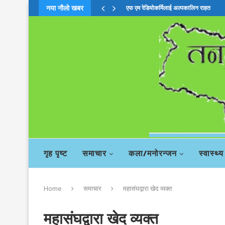
नया नौलो खबर
एफ एम रेडियोकर्मिलाई अल्पकालिन राहत
गृह पृष्ट
समाचार
कला/मनोरन्जन
स्वास्थ्य
Home
समाचार
महासंघद्वारा खेद व्यक्त
महासंघद्वारा खेद व्यक्त