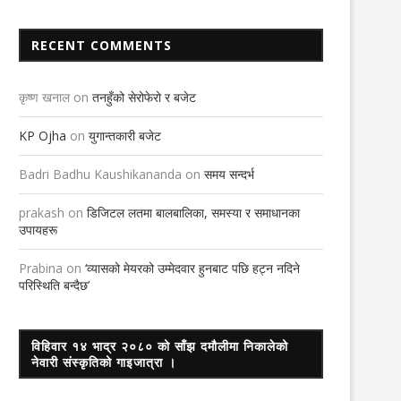
RECENT COMMENTS
कृष्ण खनाल
on
तनहुँको सेरोफेरो र बजेट
KP Ojha
on
युगान्तकारी बजेट
Badri Badhu Kaushikananda
on
समय सन्दर्भ
prakash
on
डिजिटल लतमा बालबालिका, समस्या र समाधानका
उपायहरू
Prabina
on
‘व्यासको मेयरको उम्मेदवार हुनबाट पछि हट्न नदिने
परिस्थिति बन्दैछ’
विहिवार १४ भाद्र २०८० को साँझ दमौलीमा निकालेको
नेवारी संस्कृतिको गाइजात्रा ।