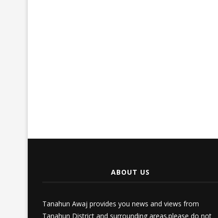
ABOUT US
Tanahun Awaj provides you news and views from
Tanahun District and surrounding areas.please do not