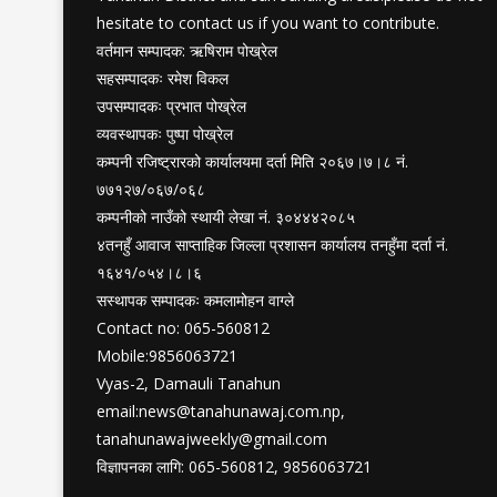
hesitate to contact us if you want to contribute.
वर्तमान सम्पादक: ऋषिराम पोख्रेल
सहसम्पादकः रमेश विकल
उपसम्पादकः प्रभात पोख्रेल
व्यवस्थापकः पुष्पा पोख्रेल
कम्पनी रजिष्ट्रारको कार्यालयमा दर्ता मिति २०६७।७।८ नं.
७७१२७/०६७/०६८
कम्पनीको नाउँको स्थायी लेखा नं. ३०४४४२०८५
४तनहुँ आवाज साप्ताहिक जिल्ला प्रशासन कार्यालय तनहुँमा दर्ता नं.
१६४१/०५४।८।६
सस्थापक सम्पादकः कमलामोहन वाग्ले
Contact no: 065-560812
Mobile:9856063721
Vyas-2, Damauli Tanahun
email:
news@tanahunawaj.com.np
,
tanahunawajweekly@gmail.com
विज्ञापनका लागि: 065-560812, 9856063721