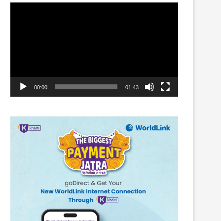
Video
Player
00:00
01:43