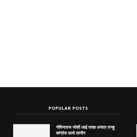
POPULAR POSTS
गोविन्दराज जोशी लाई पाखा लगाएर तनहु
कांग्रेस ऊभो लाग्दैन