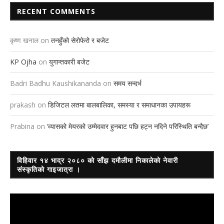
RECENT COMMENTS
कृष्ण खनाल
on
तनहुँको सेरोफेरो र बजेट
KP Ojha
on
युगान्तकारी बजेट
Badri Badhu Kaushikananda
on
समय सन्दर्भ
prakash
on
डिजिटल लतमा बालबालिका, समस्या र समाधानका उपायहरू
Prabina
on
‘व्यासको मेयरको उम्मेदवार हुनबाट पछि हट्न नदिने परिस्थिति बन्दैछ’
विहिवार १४ भाद्र २०८० को साँझ दमौलीमा निकालेको नेवारी
संस्कृतिको गाइजात्रा ।
Video
Player