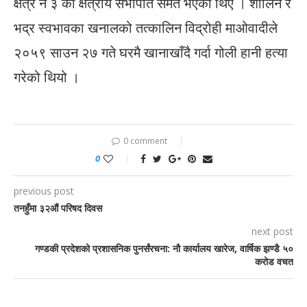
क्षेत्र नं ३ को क्षेत्रीय सभापति समेत भएका थिए । शालिन र
भद्र स्वभावका खनालको तत्कालिन विद्रोही माओवादीले
२०५९ साउन २७ गते घरमै खानाखाँदै गर्दा गोली हानी हत्या
गरेको थियो ।
0 comment
0
previous post
तनहुँमा ३२औं परिषद दिवस
next post
गण्डकी प्रदेशको प्रशासनिक पुनर्संरचना: नौ कार्यालय खारेज, वार्षिक झण्डै ५०
करोड वचत