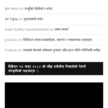
कृष्ण खनाल
on
तनहुँको सेरोफेरो र बजेट
KP Ojha
on
युगान्तकारी बजेट
Badri Badhu Kaushikananda
on
समय सन्दर्भ
prakash
on
डिजिटल लतमा बालबालिका, समस्या र समाधानका उपायहरू
Prabina
on
‘व्यासको मेयरको उम्मेदवार हुनबाट पछि हट्न नदिने परिस्थिति बन्दैछ’
विहिवार १४ भाद्र २०८० को साँझ दमौलीमा निकालेको नेवारी
संस्कृतिको गाइजात्रा ।
Video
Player