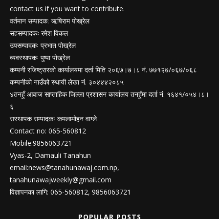
contact us if you want to contribute.
वर्तमान सम्पादक: ऋषिराम पोख्रेल
सहसम्पादकः रमेश विकल
उपसम्पादकः प्रभात पोख्रेल
व्यवस्थापकः पुष्पा पोख्रेल
कम्पनी रजिष्ट्रारको कार्यालयमा दर्ता मिति २०६७।७।८ नं. ७७१२७/०६७/०६८
कम्पनीको नाउँको स्थायी लेखा नं. ३०४४४२०८५
४तनहुँ आवाज साप्ताहिक जिल्ला प्रशासन कार्यालय तनहुँमा दर्ता नं. १६४१/०५४।८।
६
सस्थापक सम्पादकः कमलामोहन वाग्ले
Contact no: 065-560812
Mobile:9856063721
Vyas-2, Damauli Tanahun
email:
news@tanahunawaj.com.np
,
tanahunawajweekly@gmail.com
विज्ञापनका लागि: 065-560812, 9856063721
POPULAR POSTS