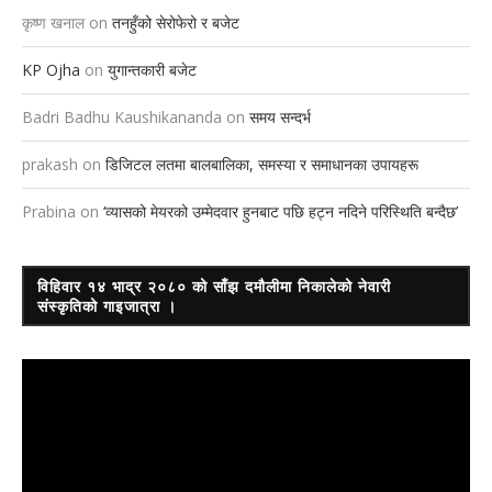
कृष्ण खनाल
on
तनहुँको सेरोफेरो र बजेट
KP Ojha
on
युगान्तकारी बजेट
Badri Badhu Kaushikananda
on
समय सन्दर्भ
prakash
on
डिजिटल लतमा बालबालिका, समस्या र समाधानका उपायहरू
Prabina
on
‘व्यासको मेयरको उम्मेदवार हुनबाट पछि हट्न नदिने परिस्थिति बन्दैछ’
विहिवार १४ भाद्र २०८० को साँझ दमौलीमा निकालेको नेवारी
संस्कृतिको गाइजात्रा ।
Video
Player