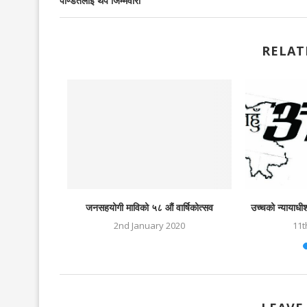
पण्डितलाई थप जिम्मेवारी
RELAT
019
जनसहयोगी माविको ५८ औं वार्षिकोत्सव
उच्चको न्यायाधी
2nd January 2020
11t