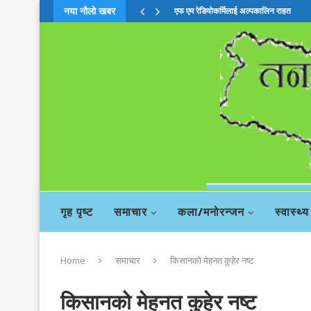
नया नौलो खबर
चिया बहसमाः दाहालको सदस्यता खारेजी सिफा
गृह पृष्ट
समाचार
कला/मनोरन्जन
स्वास्थ्य
Home
समाचार
किसानको मेहनत कुहेर नष्ट
किसानको मेहनत कुहेर नष्ट