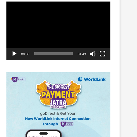
Video
Player
00:00
01:43