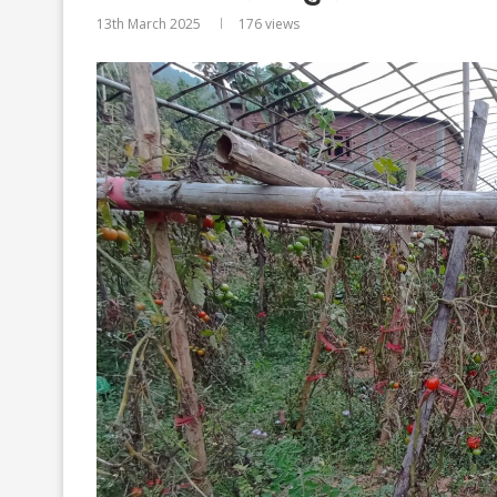
13th March 2025
176
views