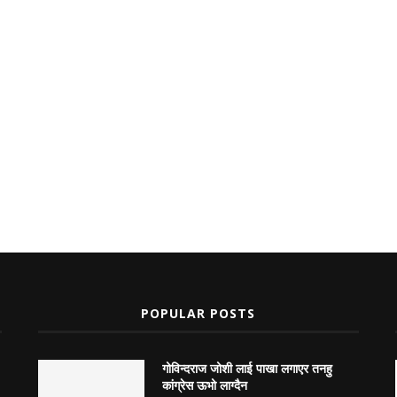
POPULAR POSTS
गोविन्दराज जोशी लाई पाखा लगाएर तनहु
कांग्रेस ऊभो लाग्दैन