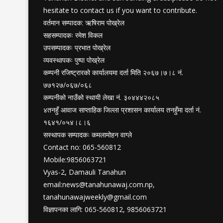
hesitate to contact us if you want to contribute.
वर्तमान सम्पादक: ऋषिराम पोख्रेल
सहसम्पादकः रमेश विकल
उपसम्पादकः प्रभात पोख्रेल
व्यवस्थापकः पुष्पा पोख्रेल
कम्पनी रजिष्ट्रारको कार्यालयमा दर्ता मिति २०६७।७।८ नं.
७७१२७/०६७/०६८
कम्पनीको नाउँको स्थायी लेखा नं. ३०४४४२०८५
४तनहुँ आवाज साप्ताहिक जिल्ला प्रशासन कार्यालय तनहुँमा दर्ता नं.
१६४१/०५४।८।६
सस्थापक सम्पादकः कमलामोहन वाग्ले
Contact no: 065-560812
Mobile:9856063721
Vyas-2, Damauli Tanahun
email:
news@tanahunawaj.com.np
,
tanahunawajweekly@gmail.com
विज्ञापनका लागि: 065-560812, 9856063721