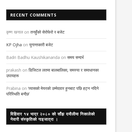
RECENT COMMENTS
कृष्ण खनाल
on
तनहुँको सेरोफेरो र बजेट
KP Ojha
on
युगान्तकारी बजेट
Badri Badhu Kaushikananda
on
समय सन्दर्भ
prakash
on
डिजिटल लतमा बालबालिका, समस्या र समाधानका
उपायहरू
Prabina
on
‘व्यासको मेयरको उम्मेदवार हुनबाट पछि हट्न नदिने
परिस्थिति बन्दैछ’
विहिवार १४ भाद्र २०८० को साँझ दमौलीमा निकालेको
नेवारी संस्कृतिको गाइजात्रा ।