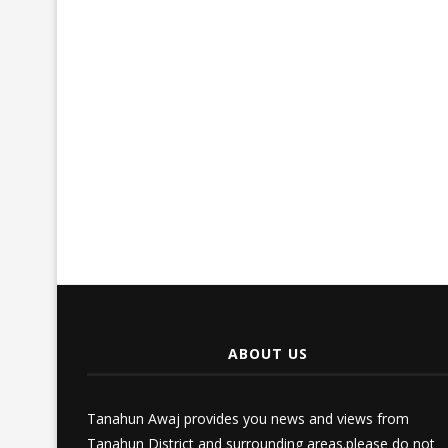
ABOUT US
Tanahun Awaj provides you news and views from
Tanahun District and surrounding areas.please do not