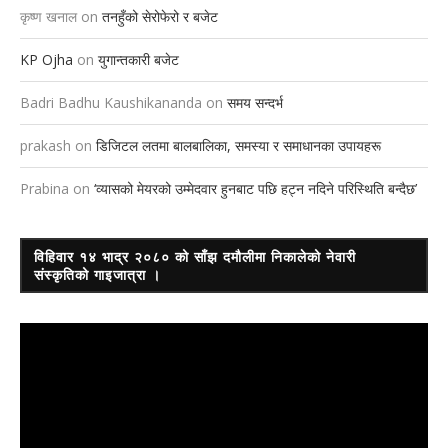
कृष्ण खनाल
on
तनहुँको सेरोफेरो र बजेट
KP Ojha
on
युगान्तकारी बजेट
Badri Badhu Kaushikananda
on
समय सन्दर्भ
prakash
on
डिजिटल लतमा बालबालिका, समस्या र समाधानका उपायहरू
Prabina
on
‘व्यासको मेयरको उम्मेदवार हुनबाट पछि हट्न नदिने परिस्थिति बन्दैछ’
विहिवार १४ भाद्र २०८० को साँझ दमौलीमा निकालेको नेवारी
संस्कृतिको गाइजात्रा ।
Video
Player