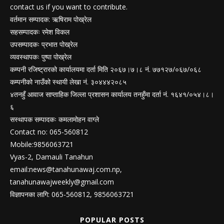
contact us if you want to contribute.
वर्तमान सम्पादक: ऋषिराम पोख्रेल
सहसम्पादकः रमेश विकल
उपसम्पादकः प्रभात पोख्रेल
व्यवस्थापकः पुष्पा पोख्रेल
कम्पनी रजिष्ट्रारको कार्यालयमा दर्ता मिति २०६७।७।८ नं. ७७१२७/०६७/०६८
कम्पनीको नाउँको स्थायी लेखा नं. ३०४४४२०८५
४तनहुँ आवाज साप्ताहिक जिल्ला प्रशासन कार्यालय तनहुँमा दर्ता नं. १६४१/०५४।८।
६
सस्थापक सम्पादकः कमलामोहन वाग्ले
Contact no: 065-560812
Mobile:9856063721
Vyas-2, Damauli Tanahun
email:
news@tanahunawaj.com.np
,
tanahunawajweekly@gmail.com
विज्ञापनका लागि: 065-560812, 9856063721
POPULAR POSTS